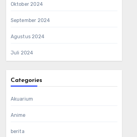
Oktober 2024
September 2024
Agustus 2024
Juli 2024
Categories
Akuarium
Anime
berita