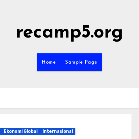
recamp5.org
Home
Sample Page
Ekonomi Global
Internasional