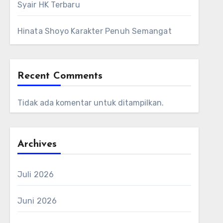
Syair HK Terbaru
Hinata Shoyo Karakter Penuh Semangat
Recent Comments
Tidak ada komentar untuk ditampilkan.
Archives
Juli 2026
Juni 2026