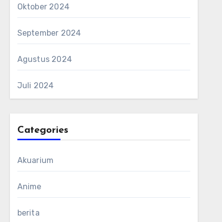
Oktober 2024
September 2024
Agustus 2024
Juli 2024
Categories
Akuarium
Anime
berita