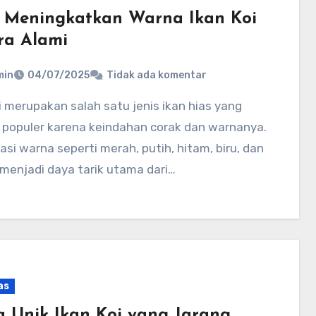
 Meningkatkan Warna Ikan Koi
ra Alami
min
04/07/2025
Tidak ada komentar
 populer karena keindahan corak dan warnanya.
si warna seperti merah, putih, hitam, biru, dan
menjadi daya tarik utama dari…
as
a Unik Ikan Koi yang Jarang