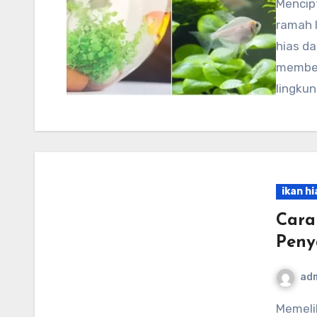
Menciptakan ekosistem akuarium yang seimbang dan
ramah 
hias d
memberi
lingku
ikan hi
Cara
Peny
ad
Memelihara ikan hias adalah hobi yang menyenangkan,