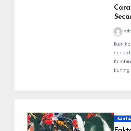
Cara
Seca
ad
Ikan koi merupakan salah satu jenis ikan hias yang
sangat
Kombina
kuning 
ikan hi
Fakt