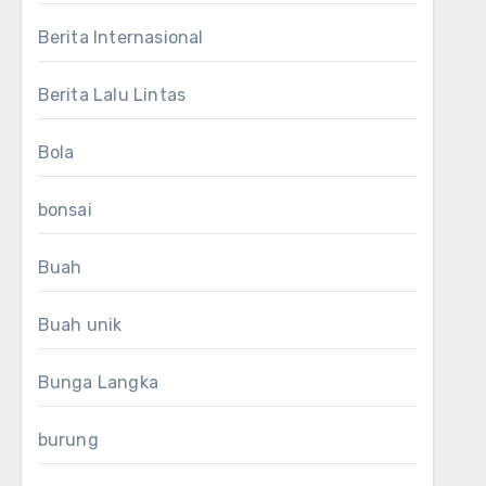
Berita Internasional
Berita Lalu Lintas
Bola
bonsai
Buah
Buah unik
Bunga Langka
burung