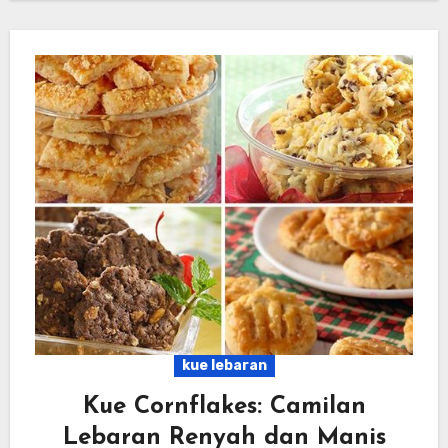
kue lebaran
Kue Cornflakes: Camilan
Lebaran Renyah dan Manis