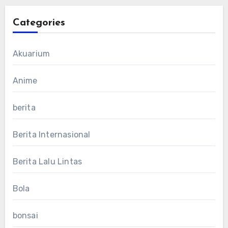
Categories
Akuarium
Anime
berita
Berita Internasional
Berita Lalu Lintas
Bola
bonsai