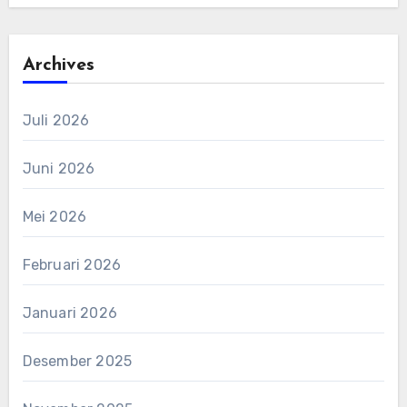
Archives
Juli 2026
Juni 2026
Mei 2026
Februari 2026
Januari 2026
Desember 2025