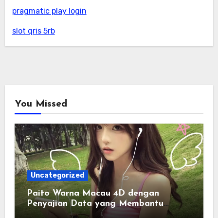
pragmatic play login
slot qris 5rb
You Missed
Uncategorized
Paito Warna Macau 4D dengan
Penyajian Data yang Membantu
Memahami Pola Informasi Secara