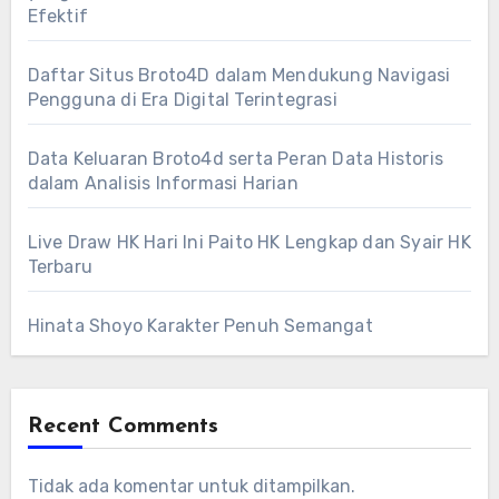
Efektif
Daftar Situs Broto4D dalam Mendukung Navigasi
Pengguna di Era Digital Terintegrasi
Data Keluaran Broto4d serta Peran Data Historis
dalam Analisis Informasi Harian
Live Draw HK Hari Ini Paito HK Lengkap dan Syair HK
Terbaru
Hinata Shoyo Karakter Penuh Semangat
Recent Comments
Tidak ada komentar untuk ditampilkan.