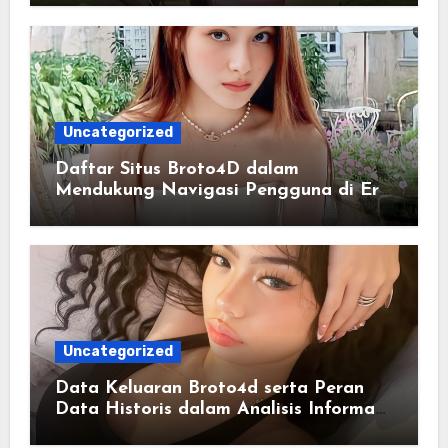
Efektif
Uncategorized
Daftar Situs Broto4D dalam
Mendukung Navigasi Pengguna di Era
Digital Terintegrasi
Uncategorized
Data Keluaran Broto4d serta Peran
Data Historis dalam Analisis Informasi
Harian