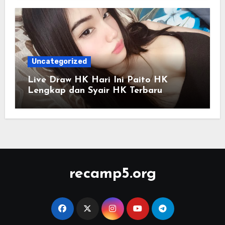
Uncategorized
Live Draw HK Hari Ini Paito HK
Lengkap dan Syair HK Terbaru
recamp5.org