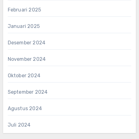
Februari 2025
Januari 2025
Desember 2024
November 2024
Oktober 2024
September 2024
Agustus 2024
Juli 2024