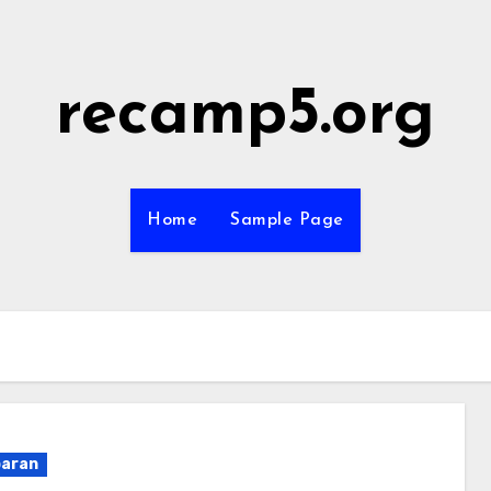
recamp5.org
Home
Sample Page
baran