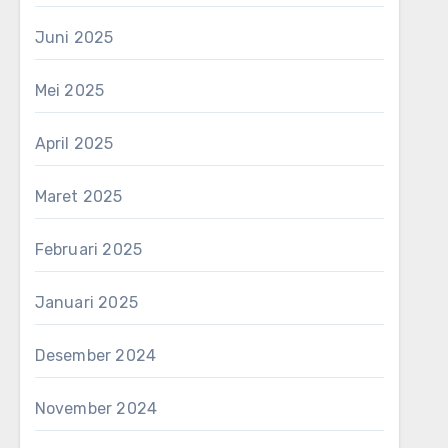
Juni 2025
Mei 2025
April 2025
Maret 2025
Februari 2025
Januari 2025
Desember 2024
November 2024