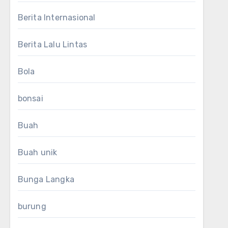
Berita Internasional
Berita Lalu Lintas
Bola
bonsai
Buah
Buah unik
Bunga Langka
burung