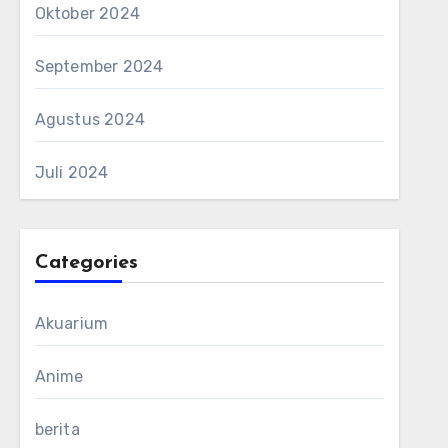
Oktober 2024
September 2024
Agustus 2024
Juli 2024
Categories
Akuarium
Anime
berita