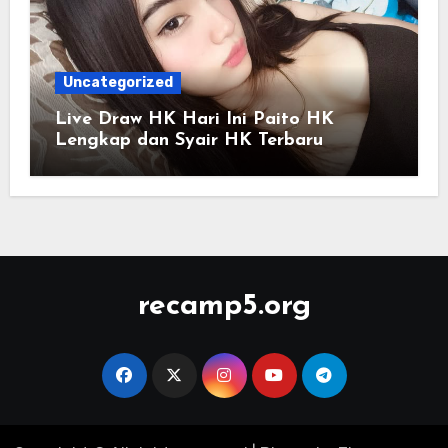
Uncategorized
Live Draw HK Hari Ini Paito HK
Lengkap dan Syair HK Terbaru
recamp5.org