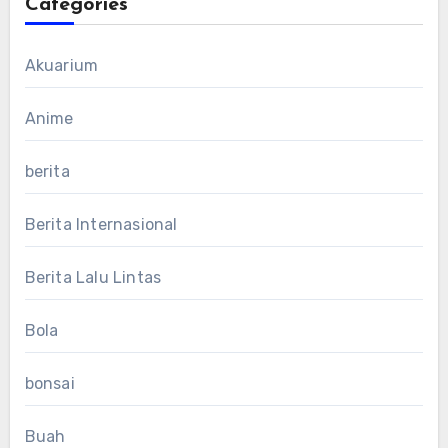
Categories
Akuarium
Anime
berita
Berita Internasional
Berita Lalu Lintas
Bola
bonsai
Buah