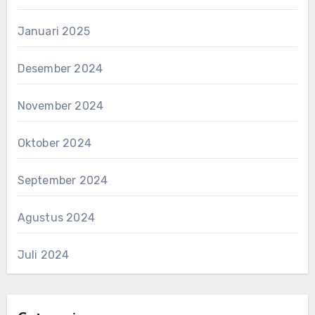
Januari 2025
Desember 2024
November 2024
Oktober 2024
September 2024
Agustus 2024
Juli 2024