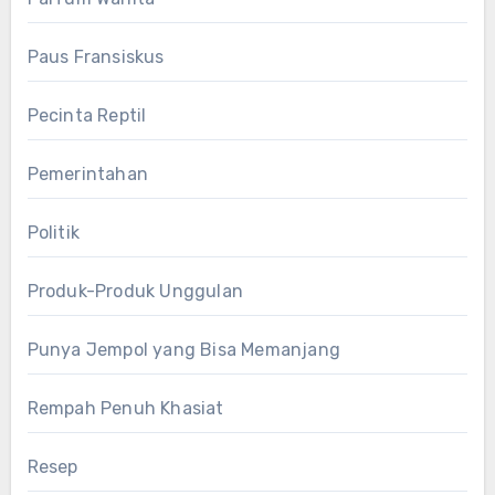
Paus Fransiskus
Pecinta Reptil
Pemerintahan
Politik
Produk-Produk Unggulan
Punya Jempol yang Bisa Memanjang
Rempah Penuh Khasiat
Resep