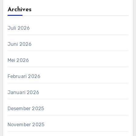
Archives
Juli 2026
Juni 2026
Mei 2026
Februari 2026
Januari 2026
Desember 2025
November 2025