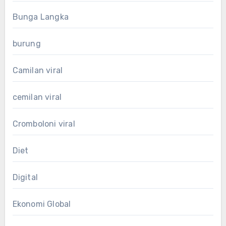
Bunga Langka
burung
Camilan viral
cemilan viral
Cromboloni viral
Diet
Digital
Ekonomi Global