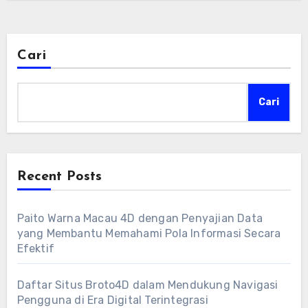
Cari
Cari
Recent Posts
Paito Warna Macau 4D dengan Penyajian Data
yang Membantu Memahami Pola Informasi Secara
Efektif
Daftar Situs Broto4D dalam Mendukung Navigasi
Pengguna di Era Digital Terintegrasi