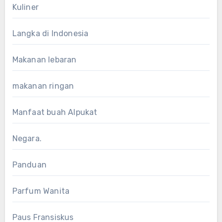
Kuliner
Langka di Indonesia
Makanan lebaran
makanan ringan
Manfaat buah Alpukat
Negara.
Panduan
Parfum Wanita
Paus Fransiskus