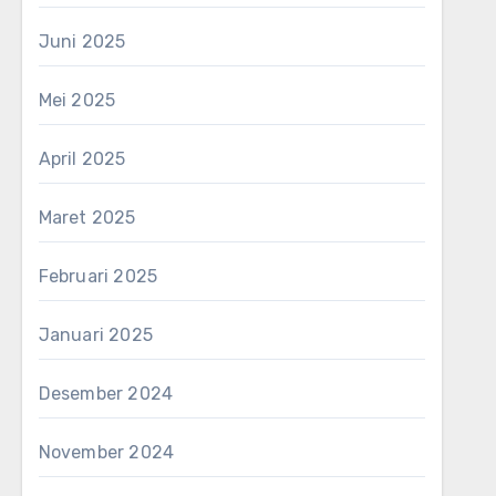
Juni 2025
Mei 2025
April 2025
Maret 2025
Februari 2025
Januari 2025
Desember 2024
November 2024