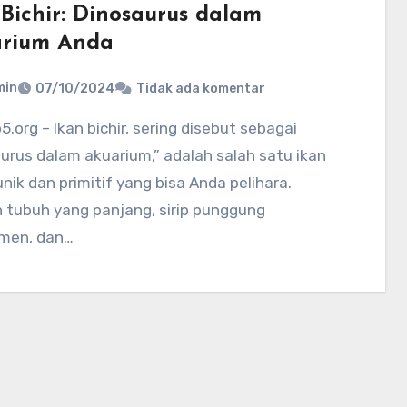
 Bichir: Dinosaurus dalam
rium Anda
min
07/10/2024
Tidak ada komentar
urus dalam akuarium,” adalah salah satu ikan
unik dan primitif yang bisa Anda pelihara.
 tubuh yang panjang, sirip punggung
men, dan…