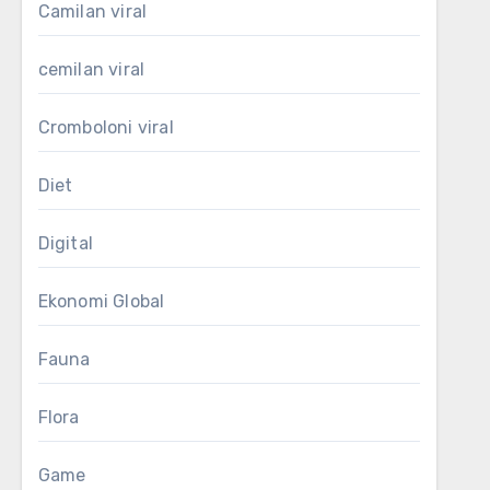
Camilan viral
cemilan viral
Cromboloni viral
Diet
Digital
Ekonomi Global
Fauna
Flora
Game