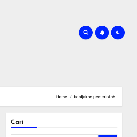
Home
kebijakan pemerintah
Cari