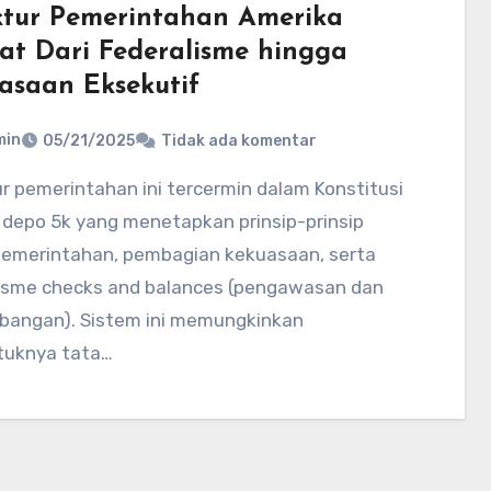
ktur Pemerintahan Amerika
kat Dari Federalisme hingga
asaan Eksekutif
min
05/21/2025
Tidak ada komentar
 depo 5k yang menetapkan prinsip-prinsip
pemerintahan, pembagian kekuasaan, serta
sme checks and balances (pengawasan dan
bangan). Sistem ini memungkinkan
tuknya tata…