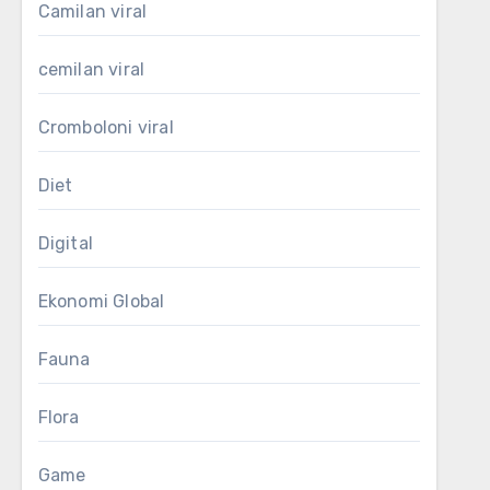
Camilan viral
cemilan viral
Cromboloni viral
Diet
Digital
Ekonomi Global
Fauna
Flora
Game