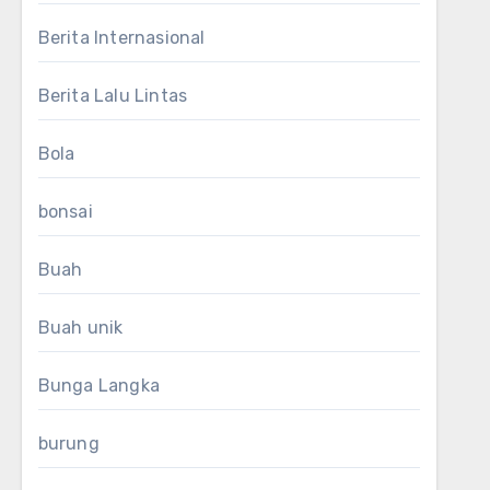
Berita Internasional
Berita Lalu Lintas
Bola
bonsai
Buah
Buah unik
Bunga Langka
burung