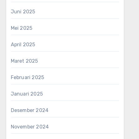
Juni 2025
Mei 2025
April 2025
Maret 2025
Februari 2025
Januari 2025
Desember 2024
November 2024