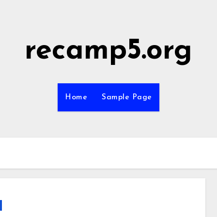
recamp5.org
Home
Sample Page