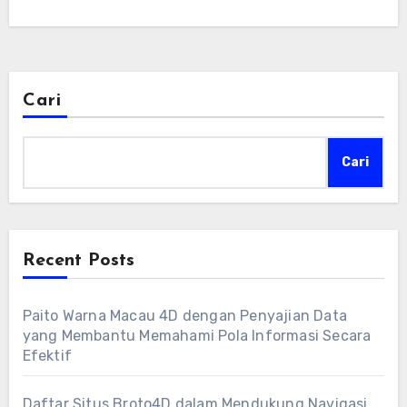
Cari
Cari
Recent Posts
Paito Warna Macau 4D dengan Penyajian Data
yang Membantu Memahami Pola Informasi Secara
Efektif
Daftar Situs Broto4D dalam Mendukung Navigasi