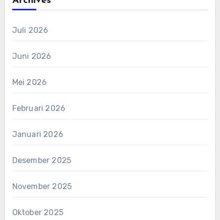
Archives
Juli 2026
Juni 2026
Mei 2026
Februari 2026
Januari 2026
Desember 2025
November 2025
Oktober 2025