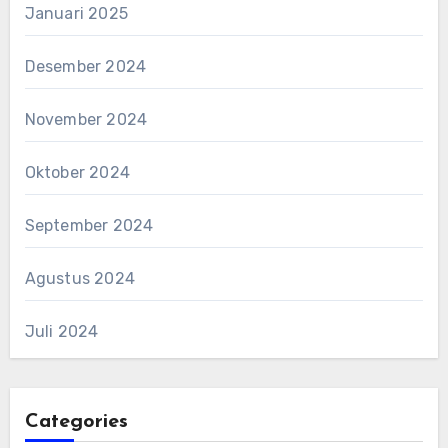
Januari 2025
Desember 2024
November 2024
Oktober 2024
September 2024
Agustus 2024
Juli 2024
Categories