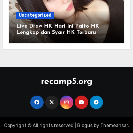
Uncategorized
Live Draw HK Hari Ini Paito HK
Lengkap dan Syair HK Terbaru
recamp5.org
Copyright © All rights reserved
|
Blogus
by
Themeansar
.