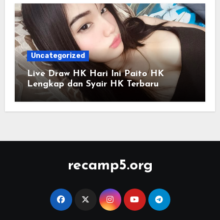
Uncategorized
Live Draw HK Hari Ini Paito HK
Lengkap dan Syair HK Terbaru
recamp5.org