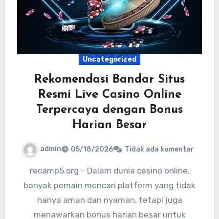
Uncategorized
Rekomendasi Bandar Situs
Resmi Live Casino Online
Terpercaya dengan Bonus
Harian Besar
admin
05/18/2026
Tidak ada komentar
recamp5.org – Dalam dunia casino online,
banyak pemain mencari platform yang tidak
hanya aman dan nyaman, tetapi juga
menawarkan bonus harian besar untuk