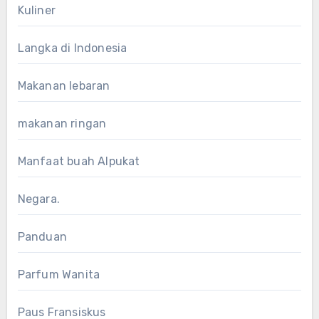
Kuliner
Langka di Indonesia
Makanan lebaran
makanan ringan
Manfaat buah Alpukat
Negara.
Panduan
Parfum Wanita
Paus Fransiskus