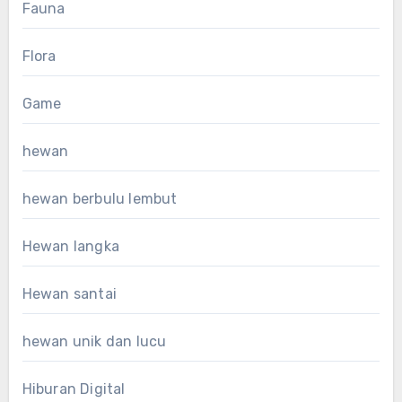
Fauna
Flora
Game
hewan
hewan berbulu lembut
Hewan langka
Hewan santai
hewan unik dan lucu
Hiburan Digital