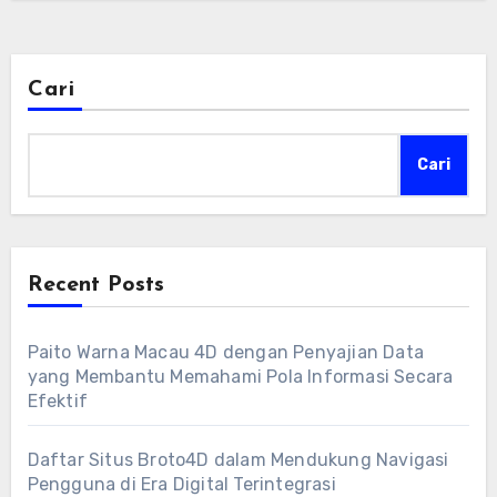
Cari
Cari
Recent Posts
Paito Warna Macau 4D dengan Penyajian Data
yang Membantu Memahami Pola Informasi Secara
Efektif
Daftar Situs Broto4D dalam Mendukung Navigasi
Pengguna di Era Digital Terintegrasi