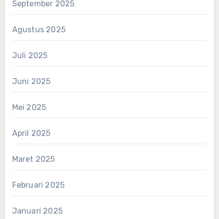
September 2025
Agustus 2025
Juli 2025
Juni 2025
Mei 2025
April 2025
Maret 2025
Februari 2025
Januari 2025