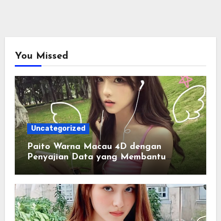
You Missed
Uncategorized
Paito Warna Macau 4D dengan
Penyajian Data yang Membantu
Memahami Pola Informasi Secara
Efektif