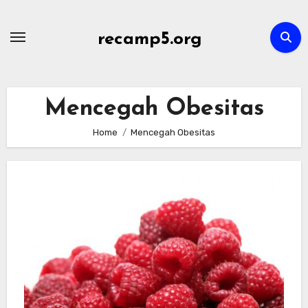
Skip
to
recamp5.org
content
Mencegah Obesitas
Home
Mencegah Obesitas