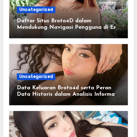
Uncategorized
Daftar Situs Broto4D dalam
Mendukung Navigasi Pengguna di Era
Digital Terintegrasi
Uncategorized
Data Keluaran Broto4d serta Peran
Data Historis dalam Analisis Informasi
Harian