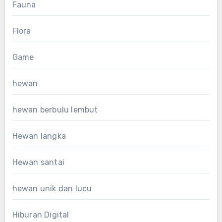
Fauna
Flora
Game
hewan
hewan berbulu lembut
Hewan langka
Hewan santai
hewan unik dan lucu
Hiburan Digital