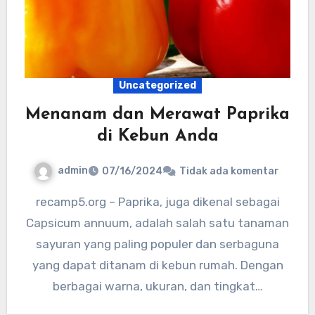
Uncategorized
Menanam dan Merawat Paprika
di Kebun Anda
admin
07/16/2024
Tidak ada komentar
recamp5.org – Paprika, juga dikenal sebagai
Capsicum annuum, adalah salah satu tanaman
sayuran yang paling populer dan serbaguna
yang dapat ditanam di kebun rumah. Dengan
berbagai warna, ukuran, dan tingkat…