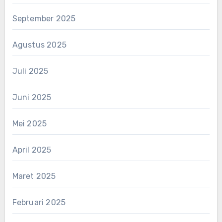
September 2025
Agustus 2025
Juli 2025
Juni 2025
Mei 2025
April 2025
Maret 2025
Februari 2025