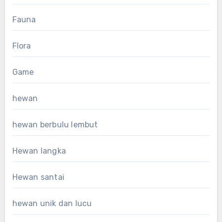
Fauna
Flora
Game
hewan
hewan berbulu lembut
Hewan langka
Hewan santai
hewan unik dan lucu