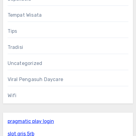
Tempat Wisata
Tips
Tradisi
Uncategorized
Viral Pengasuh Daycare
Wifi
pragmatic play login
slot qris 5rb