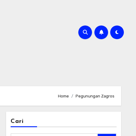
Home
Pegunungan Zagros
Cari