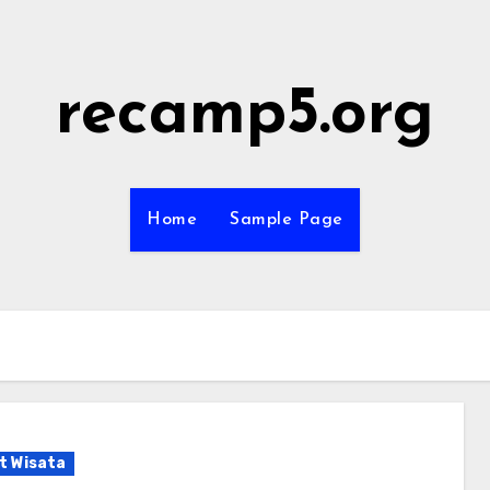
recamp5.org
Home
Sample Page
t Wisata