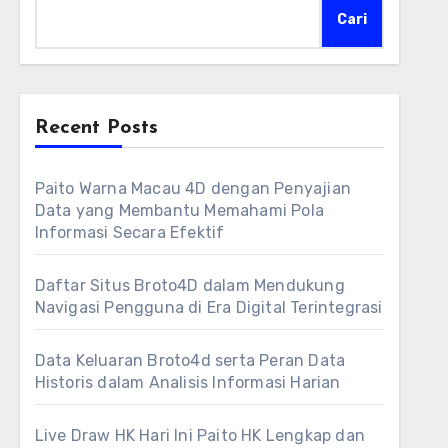
Cari
Recent Posts
Paito Warna Macau 4D dengan Penyajian
Data yang Membantu Memahami Pola
Informasi Secara Efektif
Daftar Situs Broto4D dalam Mendukung
Navigasi Pengguna di Era Digital Terintegrasi
Data Keluaran Broto4d serta Peran Data
Historis dalam Analisis Informasi Harian
Live Draw HK Hari Ini Paito HK Lengkap dan