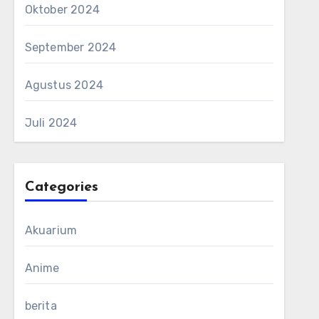
Oktober 2024
September 2024
Agustus 2024
Juli 2024
Categories
Akuarium
Anime
berita