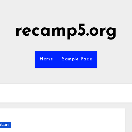
recamp5.org
Home
Sample Page
atan