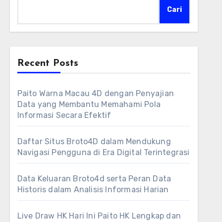
Cari
Recent Posts
Paito Warna Macau 4D dengan Penyajian
Data yang Membantu Memahami Pola
Informasi Secara Efektif
Daftar Situs Broto4D dalam Mendukung
Navigasi Pengguna di Era Digital Terintegrasi
Data Keluaran Broto4d serta Peran Data
Historis dalam Analisis Informasi Harian
Live Draw HK Hari Ini Paito HK Lengkap dan