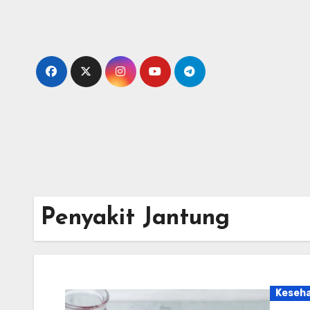
Skip
to
content
Penyakit Jantung
Keseh