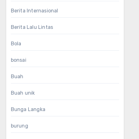
Berita Internasional
Berita Lalu Lintas
Bola
bonsai
Buah
Buah unik
Bunga Langka
burung