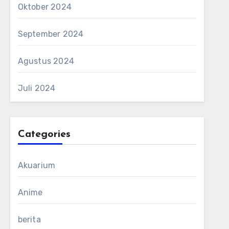
Oktober 2024
September 2024
Agustus 2024
Juli 2024
Categories
Akuarium
Anime
berita