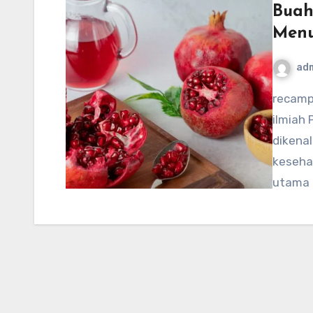
Buah
Menu
ad
recamp5.org – Buah delima, atau dikenal dengan nama
ilmiah 
dikena
keseha
utama 