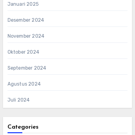
Januari 2025
Desember 2024
November 2024
Oktober 2024
September 2024
Agustus 2024
Juli 2024
Categories