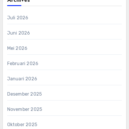
Archives
Juli 2026
Juni 2026
Mei 2026
Februari 2026
Januari 2026
Desember 2025
November 2025
Oktober 2025