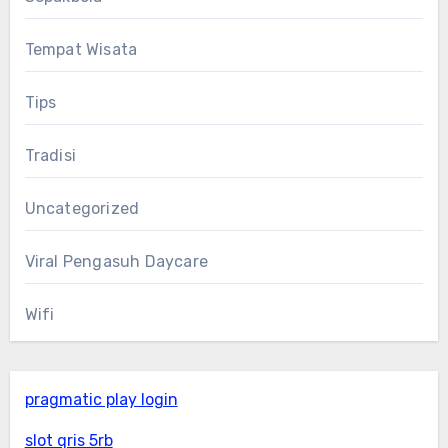
Tempat Wisata
Tips
Tradisi
Uncategorized
Viral Pengasuh Daycare
Wifi
pragmatic play login
slot qris 5rb