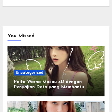
You Missed
Uncategorized
Paito Warna Macau 4D dengan
Penyajian Data yang Membantu
Memahami Pola Informasi Secara
Efektif