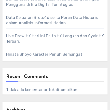
Pengguna di Era Digital Terintegrasi
Data Keluaran Broto4d serta Peran Data Historis
dalam Analisis Informasi Harian
Live Draw HK Hari Ini Paito HK Lengkap dan Syair HK
Terbaru
Hinata Shoyo Karakter Penuh Semangat
Recent Comments
Tidak ada komentar untuk ditampilkan.