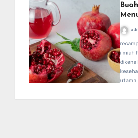
Buah
Menu
ad
recamp5.org – Buah delima, atau dikenal dengan nama
ilmiah 
dikena
keseha
utama 