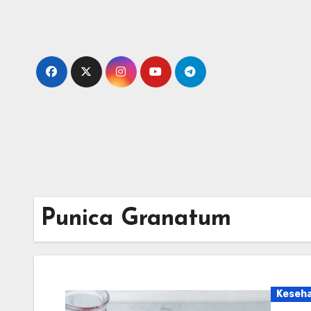
Skip
to
content
Punica Granatum
Keseh