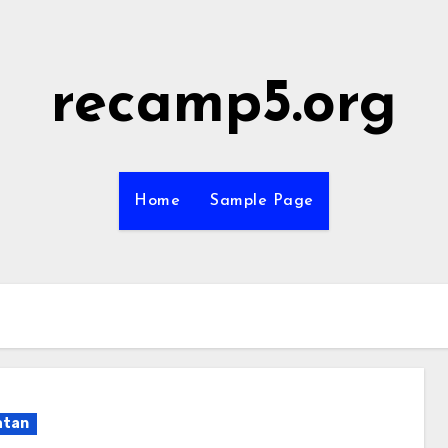
recamp5.org
Home
Sample Page
atan