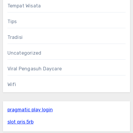
Tempat Wisata
Tips
Tradisi
Uncategorized
Viral Pengasuh Daycare
Wifi
pragmatic play login
slot qris 5rb