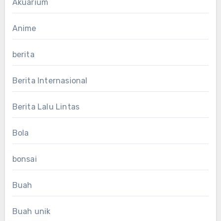
Akuarium
Anime
berita
Berita Internasional
Berita Lalu Lintas
Bola
bonsai
Buah
Buah unik