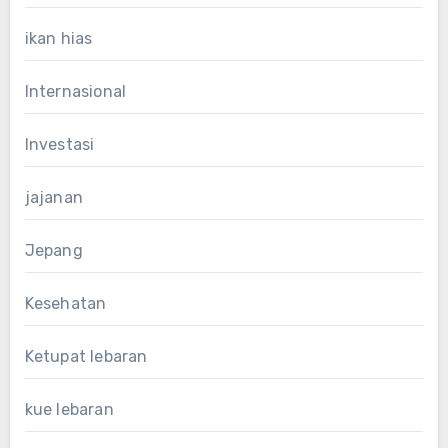
ikan hias
Internasional
Investasi
jajanan
Jepang
Kesehatan
Ketupat lebaran
kue lebaran