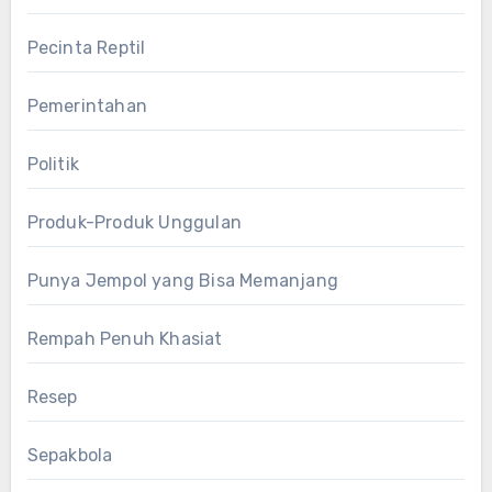
Pecinta Reptil
Pemerintahan
Politik
Produk-Produk Unggulan
Punya Jempol yang Bisa Memanjang
Rempah Penuh Khasiat
Resep
Sepakbola