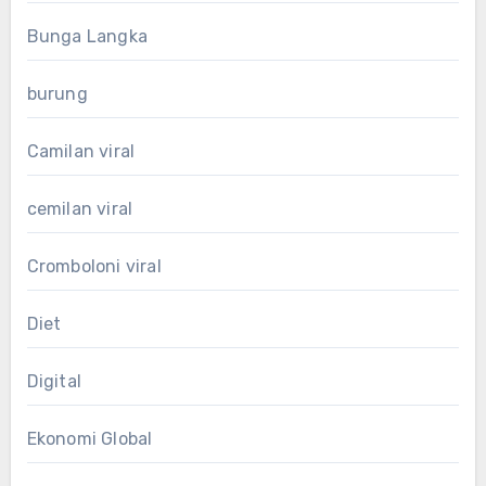
Bunga Langka
burung
Camilan viral
cemilan viral
Cromboloni viral
Diet
Digital
Ekonomi Global