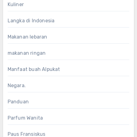
Kuliner
Langka di Indonesia
Makanan lebaran
makanan ringan
Manfaat buah Alpukat
Negara.
Panduan
Parfum Wanita
Paus Fransiskus