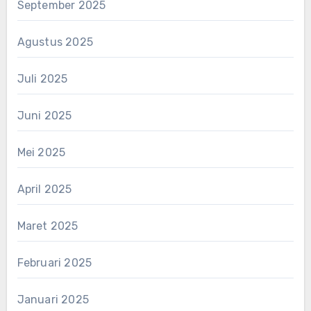
September 2025
Agustus 2025
Juli 2025
Juni 2025
Mei 2025
April 2025
Maret 2025
Februari 2025
Januari 2025