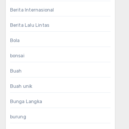
Berita Internasional
Berita Lalu Lintas
Bola
bonsai
Buah
Buah unik
Bunga Langka
burung