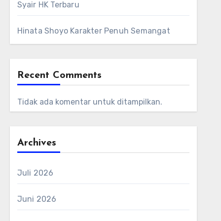
Syair HK Terbaru
Hinata Shoyo Karakter Penuh Semangat
Recent Comments
Tidak ada komentar untuk ditampilkan.
Archives
Juli 2026
Juni 2026