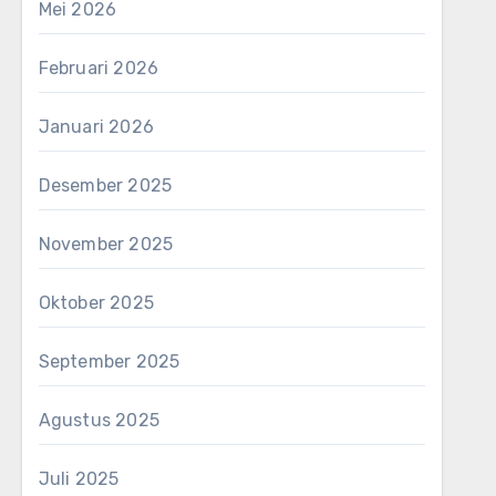
Mei 2026
Februari 2026
Januari 2026
Desember 2025
November 2025
Oktober 2025
September 2025
Agustus 2025
Juli 2025