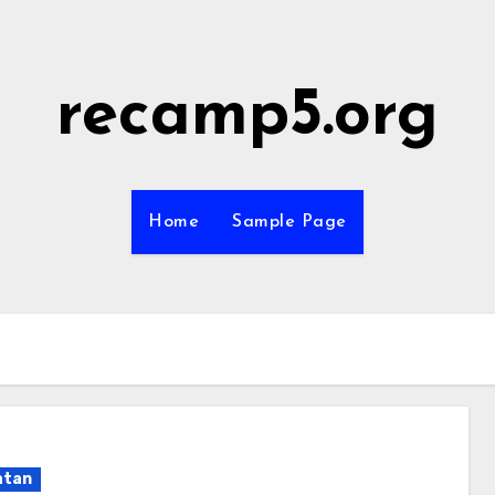
recamp5.org
Home
Sample Page
atan