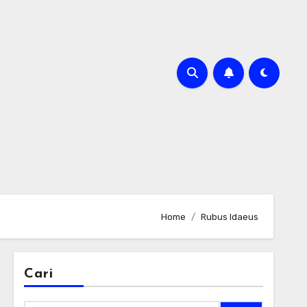
Home
Rubus Idaeus
Cari