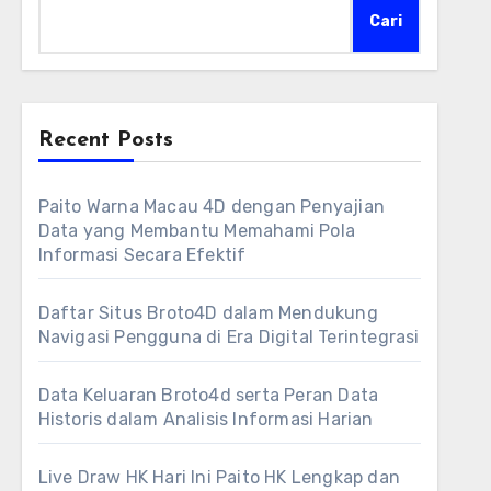
Cari
Recent Posts
Paito Warna Macau 4D dengan Penyajian
Data yang Membantu Memahami Pola
Informasi Secara Efektif
Daftar Situs Broto4D dalam Mendukung
Navigasi Pengguna di Era Digital Terintegrasi
Data Keluaran Broto4d serta Peran Data
Historis dalam Analisis Informasi Harian
Live Draw HK Hari Ini Paito HK Lengkap dan