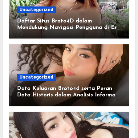
Uncategorized
Daftar Situs Broto4D dalam
Mendukung Navigasi Pengguna di Era
Digital Terintegrasi
Uncategorized
Data Keluaran Broto4d serta Peran
Data Historis dalam Analisis Informasi
Harian