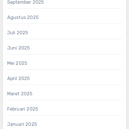
September 2025
Agustus 2025
Juli 2025
Juni 2025
Mei 2025
April 2025
Maret 2025
Februari 2025
Januari 2025