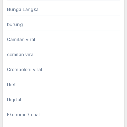
Bunga Langka
burung
Camilan viral
cemilan viral
Cromboloni viral
Diet
Digital
Ekonomi Global