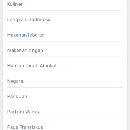
Kuliner
Langka di Indonesia
Makanan lebaran
makanan ringan
Manfaat buah Alpukat
Negara.
Panduan
Parfum Wanita
Paus Fransiskus