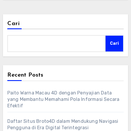
Cari
Cari
Recent Posts
Paito Warna Macau 4D dengan Penyajian Data
yang Membantu Memahami Pola Informasi Secara
Efektif
Daftar Situs Broto4D dalam Mendukung Navigasi
Pengguna di Era Digital Terintegrasi