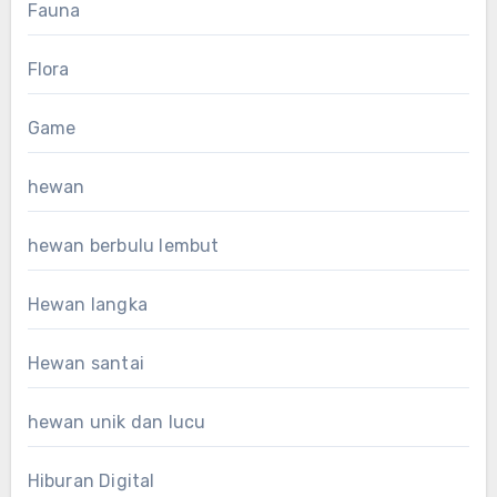
Fauna
Flora
Game
hewan
hewan berbulu lembut
Hewan langka
Hewan santai
hewan unik dan lucu
Hiburan Digital