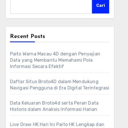
Cari
Recent Posts
Paito Warna Macau 4D dengan Penyajian
Data yang Membantu Memahami Pola
Informasi Secara Efektif
Daftar Situs Broto4D dalam Mendukung
Navigasi Pengguna di Era Digital Terintegrasi
Data Keluaran Broto4d serta Peran Data
Historis dalam Analisis Informasi Harian
Live Draw HK Hari Ini Paito HK Lengkap dan