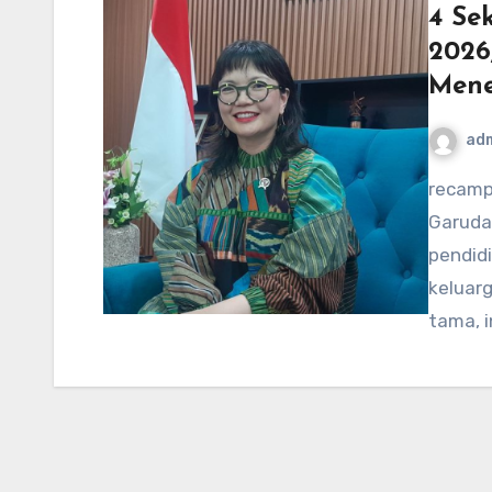
4 Se
2026
Mene
ad
recamp5.org – Pada tahun 2026, empat Sekolah
Garuda
pendidi
keluar
tama, i