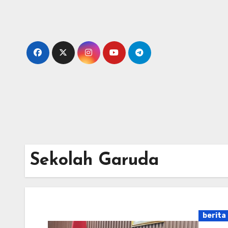
Skip
to
content
Sekolah Garuda
berita