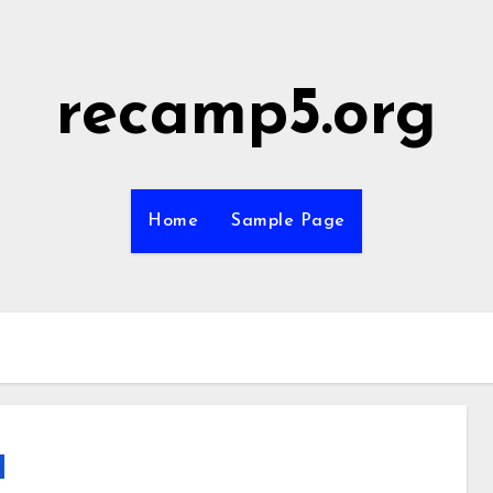
recamp5.org
Home
Sample Page