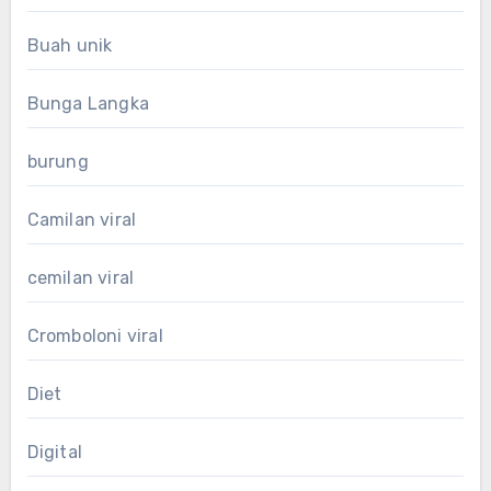
Buah unik
Bunga Langka
burung
Camilan viral
cemilan viral
Cromboloni viral
Diet
Digital