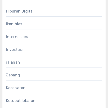
Hiburan Digital
ikan hias
Internasional
Investasi
jajanan
Jepang
Kesehatan
Ketupat lebaran