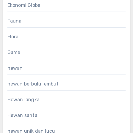
Ekonomi Global
Fauna
Flora
Game
hewan
hewan berbulu lembut
Hewan langka
Hewan santai
hewan unik dan lucu