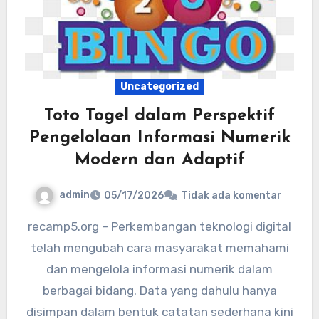
Uncategorized
Toto Togel dalam Perspektif
Pengelolaan Informasi Numerik
Modern dan Adaptif
admin
05/17/2026
Tidak ada komentar
recamp5.org – Perkembangan teknologi digital
telah mengubah cara masyarakat memahami
dan mengelola informasi numerik dalam
berbagai bidang. Data yang dahulu hanya
disimpan dalam bentuk catatan sederhana kini