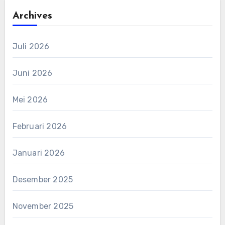
Archives
Juli 2026
Juni 2026
Mei 2026
Februari 2026
Januari 2026
Desember 2025
November 2025