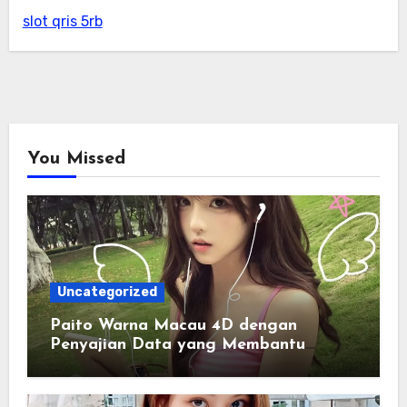
slot qris 5rb
You Missed
Uncategorized
Paito Warna Macau 4D dengan
Penyajian Data yang Membantu
Memahami Pola Informasi Secara
Efektif