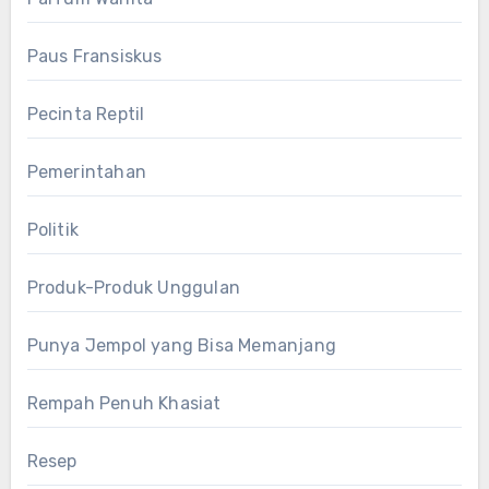
Paus Fransiskus
Pecinta Reptil
Pemerintahan
Politik
Produk-Produk Unggulan
Punya Jempol yang Bisa Memanjang
Rempah Penuh Khasiat
Resep