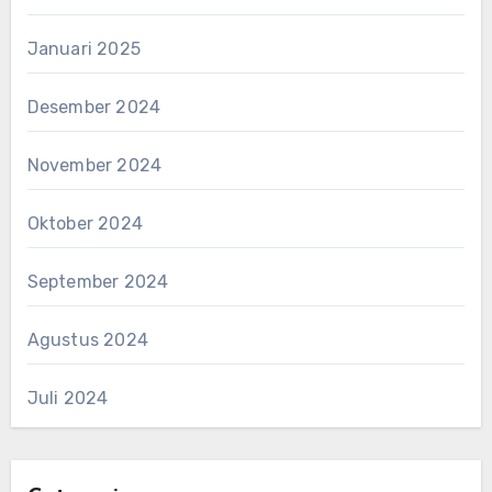
Januari 2025
Desember 2024
November 2024
Oktober 2024
September 2024
Agustus 2024
Juli 2024