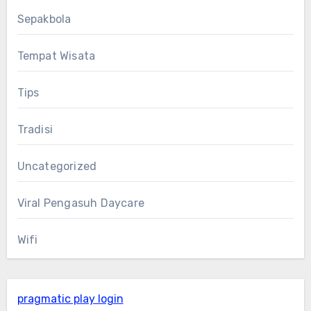
Sepakbola
Tempat Wisata
Tips
Tradisi
Uncategorized
Viral Pengasuh Daycare
Wifi
pragmatic play login