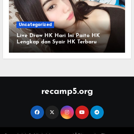
Uncategorized
Live Draw HK Hari Ini Paito HK
Lengkap dan Syair HK Terbaru
recamp5.org