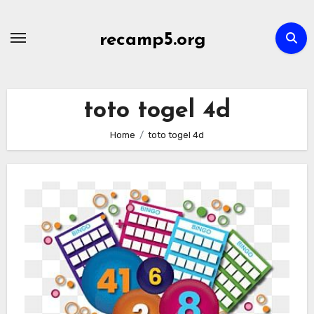
Skip
to
recamp5.org
content
toto togel 4d
Home
toto togel 4d