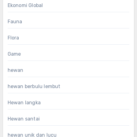
Ekonomi Global
Fauna
Flora
Game
hewan
hewan berbulu lembut
Hewan langka
Hewan santai
hewan unik dan lucu