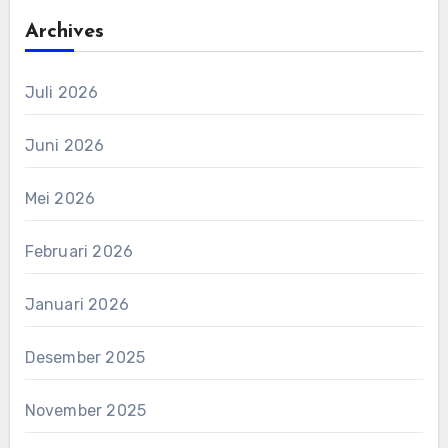
Archives
Juli 2026
Juni 2026
Mei 2026
Februari 2026
Januari 2026
Desember 2025
November 2025