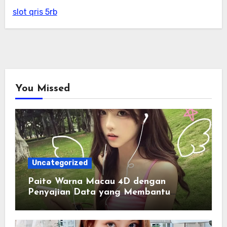
slot qris 5rb
You Missed
Uncategorized
Paito Warna Macau 4D dengan
Penyajian Data yang Membantu
Memahami Pola Informasi Secara
Efektif