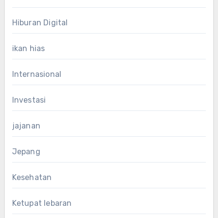
Hiburan Digital
ikan hias
Internasional
Investasi
jajanan
Jepang
Kesehatan
Ketupat lebaran