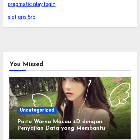
pragmatic play login
slot qris 5rb
You Missed
Uncategorized
Paito Warna Macau 4D dengan
Penyajian Data yang Membantu
Memahami Pola Informasi Secara