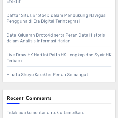
Efektif
Daftar Situs Broto4D dalam Mendukung Navigasi
Pengguna di Era Digital Terintegrasi
Data Keluaran Broto4d serta Peran Data Historis
dalam Analisis Informasi Harian
Live Draw HK Hari Ini Paito HK Lengkap dan Syair HK
Terbaru
Hinata Shoyo Karakter Penuh Semangat
Recent Comments
Tidak ada komentar untuk ditampilkan.