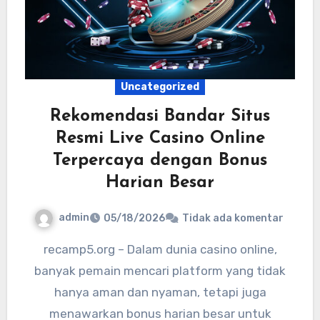
Uncategorized
Rekomendasi Bandar Situs
Resmi Live Casino Online
Terpercaya dengan Bonus
Harian Besar
admin
05/18/2026
Tidak ada komentar
recamp5.org – Dalam dunia casino online,
banyak pemain mencari platform yang tidak
hanya aman dan nyaman, tetapi juga
menawarkan bonus harian besar untuk