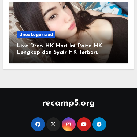
Uncategorized
Live Draw HK Hari Ini Paito HK
Lengkap dan Syair HK Terbaru
recamp5.org