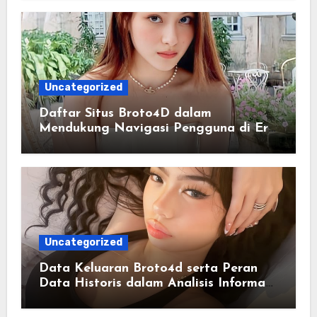
Efektif
Uncategorized
Daftar Situs Broto4D dalam
Mendukung Navigasi Pengguna di Era
Digital Terintegrasi
Uncategorized
Data Keluaran Broto4d serta Peran
Data Historis dalam Analisis Informasi
Harian