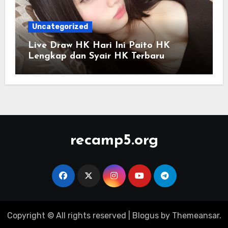
Uncategorized
Live Draw HK Hari Ini Paito HK
Lengkap dan Syair HK Terbaru
recamp5.org
Copyright © All rights reserved
|
Blogus
by
Themeansar
.