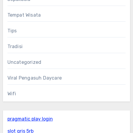
Tempat Wisata
Tips
Tradisi
Uncategorized
Viral Pengasuh Daycare
Wifi
pragmatic play login
slot qris 5rb