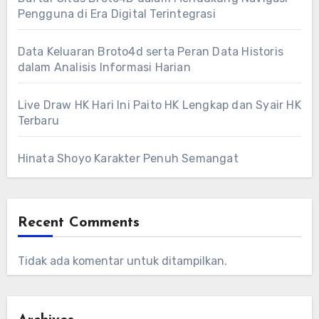
Pengguna di Era Digital Terintegrasi
Data Keluaran Broto4d serta Peran Data Historis
dalam Analisis Informasi Harian
Live Draw HK Hari Ini Paito HK Lengkap dan Syair HK
Terbaru
Hinata Shoyo Karakter Penuh Semangat
Recent Comments
Tidak ada komentar untuk ditampilkan.