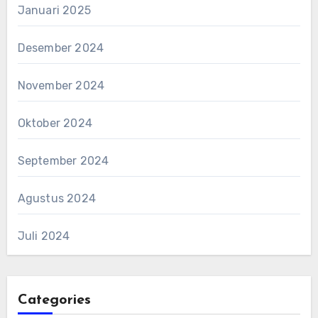
Januari 2025
Desember 2024
November 2024
Oktober 2024
September 2024
Agustus 2024
Juli 2024
Categories