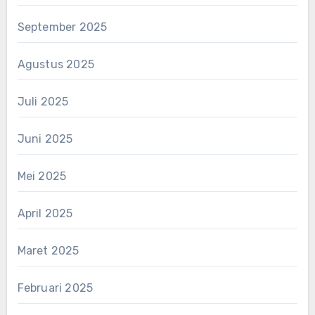
September 2025
Agustus 2025
Juli 2025
Juni 2025
Mei 2025
April 2025
Maret 2025
Februari 2025