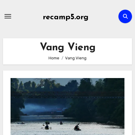
Skip
to
recamp5.org
content
Vang Vieng
Home
Vang Vieng