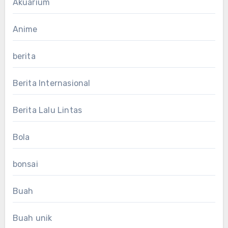
Akuarium
Anime
berita
Berita Internasional
Berita Lalu Lintas
Bola
bonsai
Buah
Buah unik