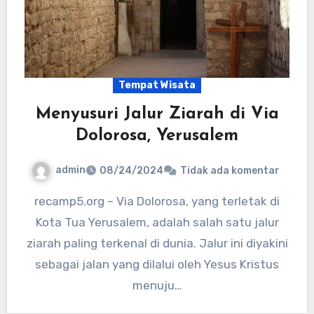
Tempat Wisata
Menyusuri Jalur Ziarah di Via
Dolorosa, Yerusalem
admin
08/24/2024
Tidak ada komentar
recamp5.org – Via Dolorosa, yang terletak di
Kota Tua Yerusalem, adalah salah satu jalur
ziarah paling terkenal di dunia. Jalur ini diyakini
sebagai jalan yang dilalui oleh Yesus Kristus
menuju…