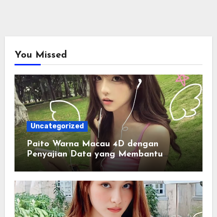
You Missed
Uncategorized
Paito Warna Macau 4D dengan
Penyajian Data yang Membantu
Memahami Pola Informasi Secara
Efektif