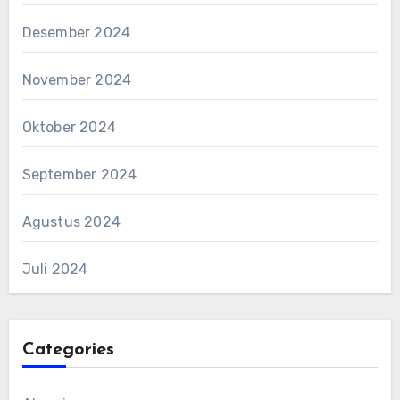
Desember 2024
November 2024
Oktober 2024
September 2024
Agustus 2024
Juli 2024
Categories