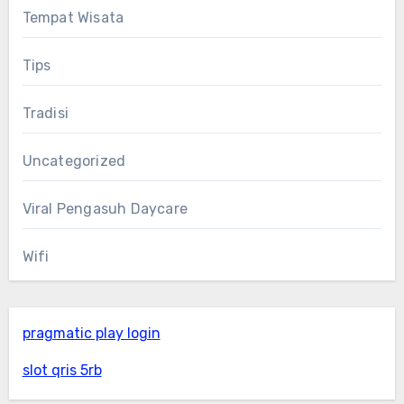
Tempat Wisata
Tips
Tradisi
Uncategorized
Viral Pengasuh Daycare
Wifi
pragmatic play login
slot qris 5rb