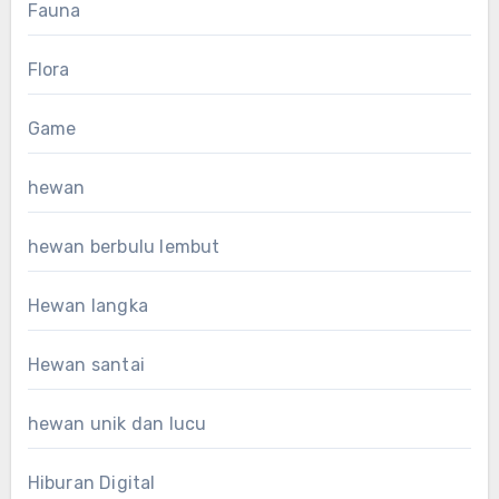
Fauna
Flora
Game
hewan
hewan berbulu lembut
Hewan langka
Hewan santai
hewan unik dan lucu
Hiburan Digital