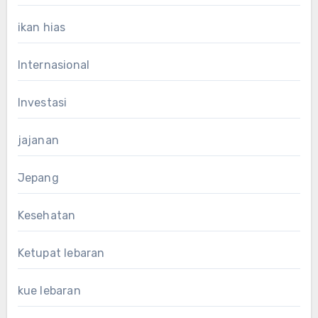
ikan hias
Internasional
Investasi
jajanan
Jepang
Kesehatan
Ketupat lebaran
kue lebaran