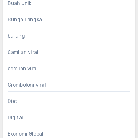
Buah unik
Bunga Langka
burung
Camilan viral
cemilan viral
Cromboloni viral
Diet
Digital
Ekonomi Global