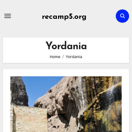
Skip
to
recamp5.org
content
Yordania
Home
Yordania