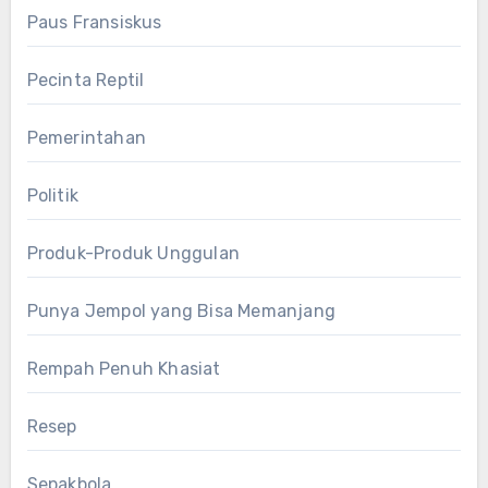
Paus Fransiskus
Pecinta Reptil
Pemerintahan
Politik
Produk-Produk Unggulan
Punya Jempol yang Bisa Memanjang
Rempah Penuh Khasiat
Resep
Sepakbola