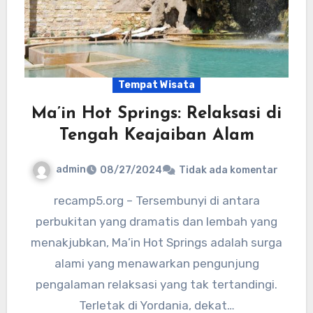
Tempat Wisata
Ma’in Hot Springs: Relaksasi di
Tengah Keajaiban Alam
admin
08/27/2024
Tidak ada komentar
recamp5.org – Tersembunyi di antara
perbukitan yang dramatis dan lembah yang
menakjubkan, Ma’in Hot Springs adalah surga
alami yang menawarkan pengunjung
pengalaman relaksasi yang tak tertandingi.
Terletak di Yordania, dekat…