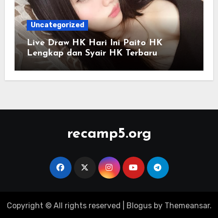
Uncategorized
Live Draw HK Hari Ini Paito HK
Lengkap dan Syair HK Terbaru
recamp5.org
Copyright © All rights reserved
|
Blogus
by
Themeansar
.