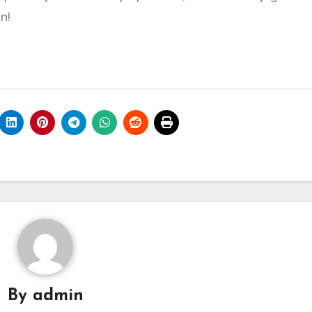
n!
By
admin