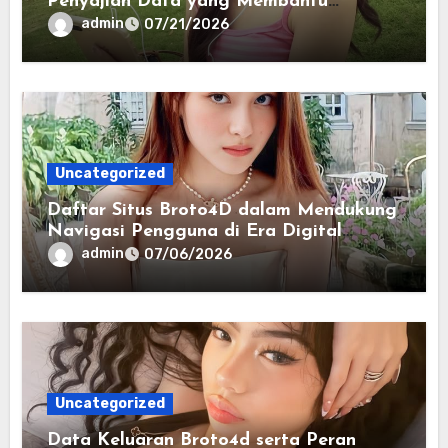
Penyajian Data yang Membantu
Memahami Pola Informasi Secara
admin
07/21/2026
Efektif
Uncategorized
Daftar Situs Broto4D dalam Mendukung
Navigasi Pengguna di Era Digital
Terintegrasi
admin
07/06/2026
Uncategorized
Data Keluaran Broto4d serta Peran