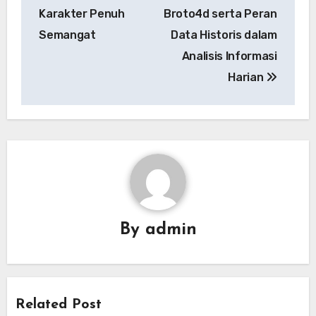
pos
Karakter Penuh
Broto4d serta Peran
Semangat
Data Historis dalam
Analisis Informasi
Harian
By
admin
Related Post