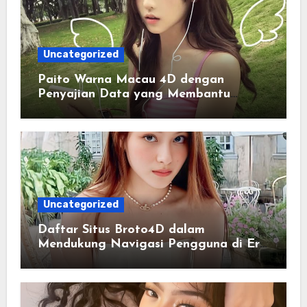
Uncategorized
Paito Warna Macau 4D dengan
Penyajian Data yang Membantu
Memahami Pola Informasi Secara
Efektif
Uncategorized
Daftar Situs Broto4D dalam
Mendukung Navigasi Pengguna di Era
Digital Terintegrasi