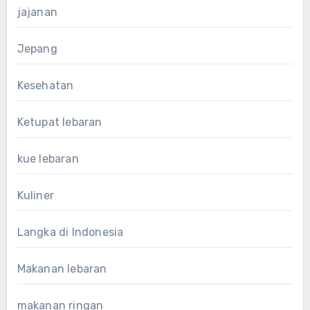
jajanan
Jepang
Kesehatan
Ketupat lebaran
kue lebaran
Kuliner
Langka di Indonesia
Makanan lebaran
makanan ringan