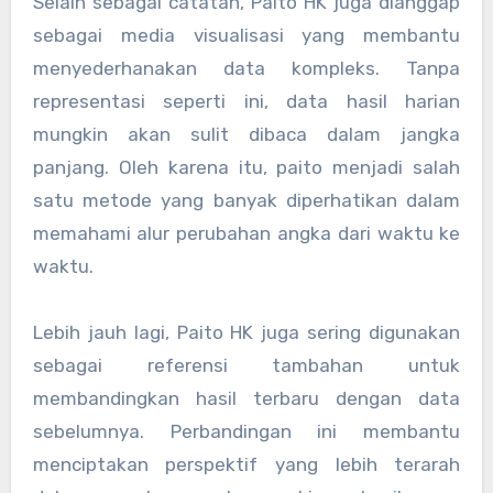
Selain sebagai catatan, Paito HK juga dianggap
sebagai media visualisasi yang membantu
menyederhanakan data kompleks. Tanpa
representasi seperti ini, data hasil harian
mungkin akan sulit dibaca dalam jangka
panjang. Oleh karena itu, paito menjadi salah
satu metode yang banyak diperhatikan dalam
memahami alur perubahan angka dari waktu ke
waktu.
Lebih jauh lagi, Paito HK juga sering digunakan
sebagai referensi tambahan untuk
membandingkan hasil terbaru dengan data
sebelumnya. Perbandingan ini membantu
menciptakan perspektif yang lebih terarah