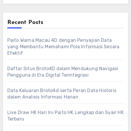
Recent Posts
Paito Warna Macau 4D dengan Penyajian Data
yang Membantu Memahami Pola Informasi Secara
Efektif
Daftar Situs Broto4D dalam Mendukung Navigasi
Pengguna di Era Digital Terintegrasi
Data Keluaran Broto4d serta Peran Data Historis
dalam Analisis Informasi Harian
Live Draw HK Hari Ini Paito HK Lengkap dan Syair HK
Terbaru