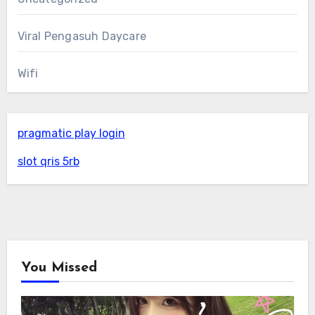
Viral Pengasuh Daycare
Wifi
pragmatic play login
slot qris 5rb
You Missed