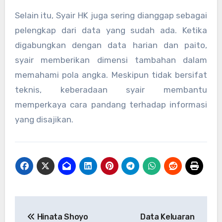
Selain itu, Syair HK juga sering dianggap sebagai
pelengkap dari data yang sudah ada. Ketika
digabungkan dengan data harian dan paito,
syair memberikan dimensi tambahan dalam
memahami pola angka. Meskipun tidak bersifat
teknis, keberadaan syair membantu
memperkaya cara pandang terhadap informasi
yang disajikan.
Navigasi
Hinata Shoyo
Data Keluaran