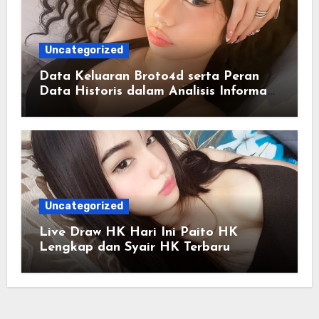
Uncategorized
Data Keluaran Broto4d serta Peran
Data Historis dalam Analisis Informasi
Harian
Uncategorized
Live Draw HK Hari Ini Paito HK
Lengkap dan Syair HK Terbaru