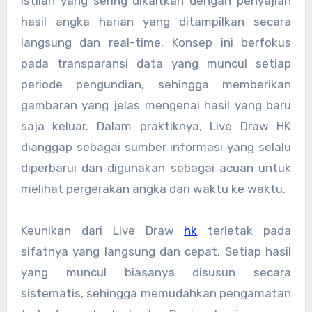
istilah yang sering dikaitkan dengan penyajian
hasil angka harian yang ditampilkan secara
langsung dan real-time. Konsep ini berfokus
pada transparansi data yang muncul setiap
periode pengundian, sehingga memberikan
gambaran yang jelas mengenai hasil yang baru
saja keluar. Dalam praktiknya, Live Draw HK
dianggap sebagai sumber informasi yang selalu
diperbarui dan digunakan sebagai acuan untuk
melihat pergerakan angka dari waktu ke waktu.
Keunikan dari Live Draw
hk
terletak pada
sifatnya yang langsung dan cepat. Setiap hasil
yang muncul biasanya disusun secara
sistematis, sehingga memudahkan pengamatan