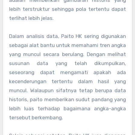
lebih terstruktur sehingga pola tertentu dapat
terlihat lebih jelas.
Dalam analisis data, Paito HK sering digunakan
sebagai alat bantu untuk memahami tren angka
yang muncul secara berulang. Dengan melihat
susunan data yang telah dikumpulkan,
seseorang dapat mengamati apakah ada
kecenderungan tertentu dalam hasil yang
muncul. Walaupun sifatnya tetap berupa data
historis, paito memberikan sudut pandang yang
lebih luas terhadap bagaimana angka-angka
tersebut berkembang.