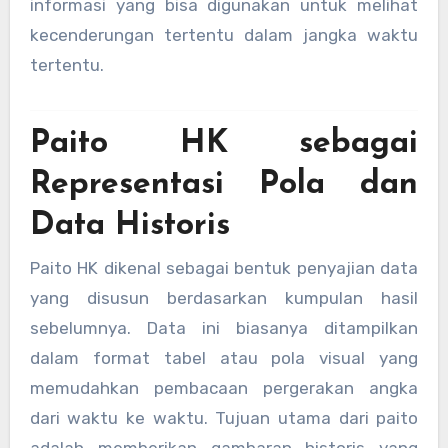
informasi yang bisa digunakan untuk melihat
kecenderungan tertentu dalam jangka waktu
tertentu.
Paito HK sebagai
Representasi Pola dan
Data Historis
Paito HK dikenal sebagai bentuk penyajian data
yang disusun berdasarkan kumpulan hasil
sebelumnya. Data ini biasanya ditampilkan
dalam format tabel atau pola visual yang
memudahkan pembacaan pergerakan angka
dari waktu ke waktu. Tujuan utama dari paito
adalah memberikan gambaran historis yang