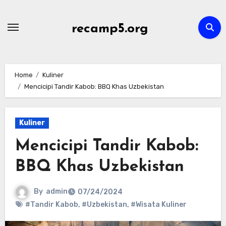
Skip
to
recamp5.org
content
Home
Kuliner
Mencicipi Tandir Kabob: BBQ Khas Uzbekistan
Kuliner
Mencicipi Tandir Kabob:
BBQ Khas Uzbekistan
By
admin
07/24/2024
#Tandir Kabob
,
#Uzbekistan
,
#Wisata Kuliner