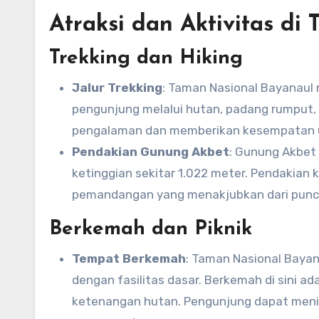
Atraksi dan Aktivitas di
Trekking dan Hiking
Jalur Trekking
: Taman Nasional Bayanaul
pengunjung melalui hutan, padang rumput, d
pengalaman dan memberikan kesempatan u
Pendakian Gunung Akbet
: Gunung Akbet 
ketinggian sekitar 1.022 meter. Pendakia
pemandangan yang menakjubkan dari punc
Berkemah dan Piknik
Tempat Berkemah
: Taman Nasional Baya
dengan fasilitas dasar. Berkemah di sini a
ketenangan hutan. Pengunjung dapat menik