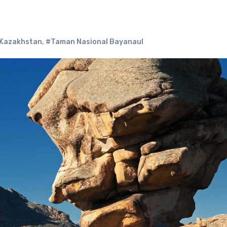
Kazakhstan
,
#Taman Nasional Bayanaul