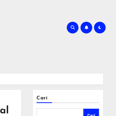
Cari
al
Cari