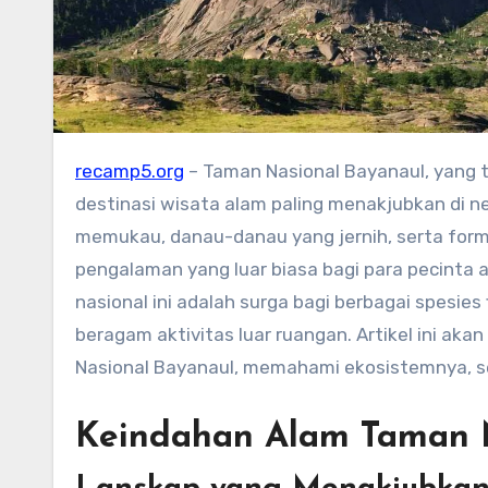
recamp5.org
– Taman Nasional Bayanaul, yang te
destinasi wisata alam paling menakjubkan di 
memukau, danau-danau yang jernih, serta for
pengalaman yang luar biasa bagi para pecinta 
nasional ini adalah surga bagi berbagai spesie
beragam aktivitas luar ruangan. Artikel ini a
Nasional Bayanaul, memahami ekosistemnya, sert
Keindahan Alam Taman 