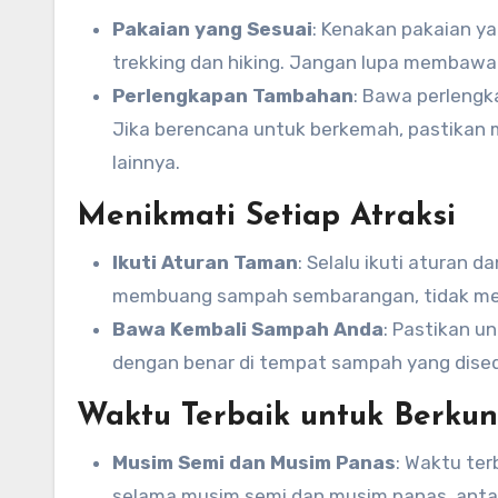
Pakaian yang Sesuai
: Kenakan pakaian ya
trekking dan hiking. Jangan lupa membawa 
Perlengkapan Tambahan
: Bawa perlengk
Jika berencana untuk berkemah, pastikan
lainnya.
Menikmati Setiap Atraksi
Ikuti Aturan Taman
: Selalu ikuti aturan 
membuang sampah sembarangan, tidak mer
Bawa Kembali Sampah Anda
: Pastikan 
dengan benar di tempat sampah yang dised
Waktu Terbaik untuk Berku
Musim Semi dan Musim Panas
: Waktu te
selama musim semi dan musim panas, antar