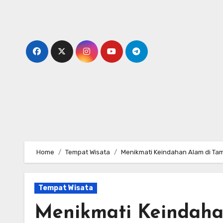
Skip
to
content
Home
Tempat Wisata
Menikmati Keindahan Alam di Ta
Tempat Wisata
Menikmati Keindaha