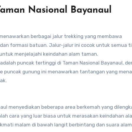
 Taman Nasional Bayanaul
 menawarkan berbagai jalur trekking yang membawa
an formasi batuan. Jalur-jalur ini cocok untuk semua t
ntuk menjelajahi keindahan alam taman.
adalah puncak tertinggi di Taman Nasional Bayanaul, d
n ke puncak gunung ini menawarkan tantangan yang mena
ak.
naul menyediakan beberapa area berkemah yang dilengk
dalah cara yang luar biasa untuk merasakan keindahan a
mati malam di bawah langit berbintang dan suara alam