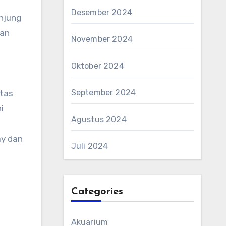
Desember 2024
unjung
gan
November 2024
Oktober 2024
September 2024
itas
i
Agustus 2024
ay dan
Juli 2024
Categories
Akuarium