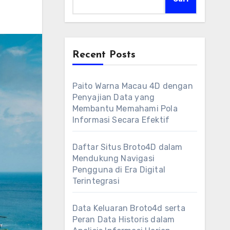
Recent Posts
Paito Warna Macau 4D dengan
Penyajian Data yang
Membantu Memahami Pola
Informasi Secara Efektif
Daftar Situs Broto4D dalam
Mendukung Navigasi
Pengguna di Era Digital
Terintegrasi
Data Keluaran Broto4d serta
Peran Data Historis dalam