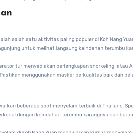
uan
alah salah satu aktivitas paling populer di Koh Nang Yua
ngunjung untuk melihat langsung keindahan terumbu ka
rator tur menyediakan perlengkapan snorkeling, atau 
 Pastikan menggunakan masker berkualitas baik dan pe
rkan beberapa spot menyelam terbaik di Thailand. Sp
erkenal dengan keindahan terumbu karangnya dan berba
yelam di Koh Nang Yuan menawarkan kursus menyelam