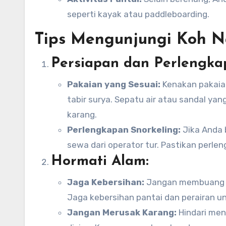
seperti kayak atau paddleboarding.
Tips Mengunjungi Koh 
Persiapan dan Perlengka
Pakaian yang Sesuai:
Kenakan pakaian
tabir surya. Sepatu air atau sandal ya
karang.
Perlengkapan Snorkeling:
Jika Anda 
sewa dari operator tur. Pastikan perl
Hormati Alam:
Jaga Kebersihan:
Jangan membuang s
Jaga kebersihan pantai dan perairan u
Jangan Merusak Karang:
Hindari men