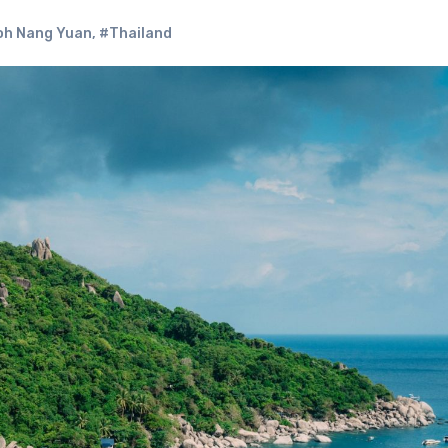
oh Nang Yuan
,
#Thailand