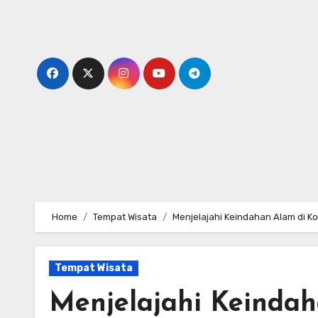
Skip
to
content
Home
Tempat Wisata
Menjelajahi Keindahan Alam di K
Tempat Wisata
Menjelajahi Keinda