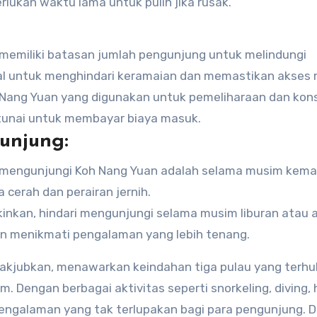
lukan waktu lama untuk pulih jika rusak.
memiliki batasan jumlah pengunjung untuk melindungi
wal untuk menghindari keramaian dan memastikan akses
Nang Yuan yang digunakan untuk pemeliharaan dan kon
tunai untuk membayar biaya masuk.
unjung:
 mengunjungi Koh Nang Yuan adalah selama musim kema
a cerah dan perairan jernih.
nkan, hindari mengunjungi selama musim liburan atau a
n menikmati pengalaman yang lebih tenang.
akjubkan, menawarkan keindahan tiga pulau yang terhu
. Dengan berbagai aktivitas seperti snorkeling, diving, h
 pengalaman yang tak terlupakan bagi para pengunjung. 