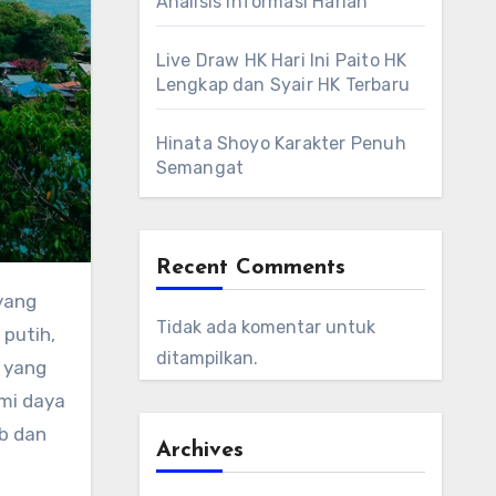
Analisis Informasi Harian
Live Draw HK Hari Ini Paito HK
Lengkap dan Syair HK Terbaru
Hinata Shoyo Karakter Penuh
Semangat
Recent Comments
 yang
Tidak ada komentar untuk
 putih,
ditampilkan.
 yang
mi daya
b dan
Archives