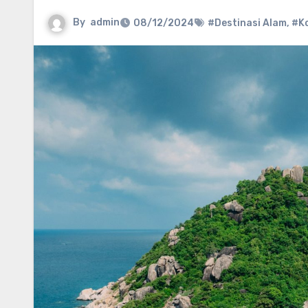
By
admin
08/12/2024
#Destinasi Alam
,
#K