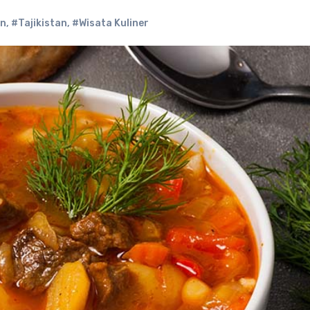
an
,
#Tajikistan
,
#Wisata Kuliner