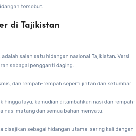
idangan tersebut.
 di Tajikistan
f, adalah salah satu hidangan nasional Tajikistan. Versi
ran sebagai pengganti daging.
kismis, dan rempah-rempah seperti jintan dan ketumbar.
ak hingga layu, kemudian ditambahkan nasi dan rempah-
gga nasi matang dan semua bahan menyatu.
ya disajikan sebagai hidangan utama, sering kali dengan