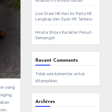
Analisis Informasi Harian
Live Draw HK Hari Ini Paito HK
Lengkap dan Syair HK Terbaru
Hinata Shoyo Karakter Penuh
Semangat
Recent Comments
Tidak ada komentar untuk
ditampilkan.
lam yang
aging,
Archives
 akan
kan,