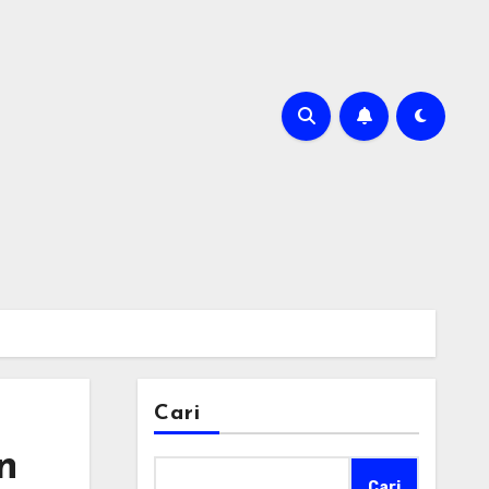
Cari
n
Cari