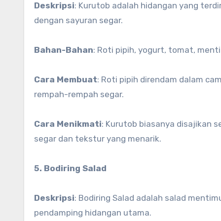
Deskripsi
: Kurutob adalah hidangan yang terdir
dengan sayuran segar.
Bahan-Bahan
: Roti pipih, yogurt, tomat, men
Cara Membuat
: Roti pipih direndam dalam ca
rempah-rempah segar.
Cara Menikmati
: Kurutob biasanya disajikan
segar dan tekstur yang menarik.
5. Bodiring Salad
Deskripsi
: Bodiring Salad adalah salad menti
pendamping hidangan utama.