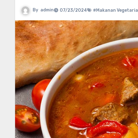
By
admin
07/23/2024
#Makanan Vegetari