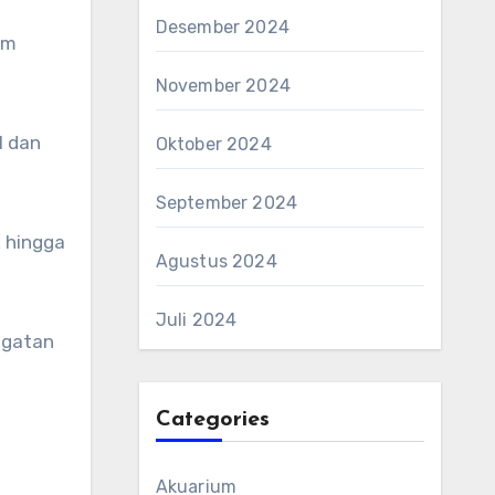
Desember 2024
im
November 2024
l dan
Oktober 2024
September 2024
 hingga
Agustus 2024
Juli 2024
ngatan
Categories
Akuarium