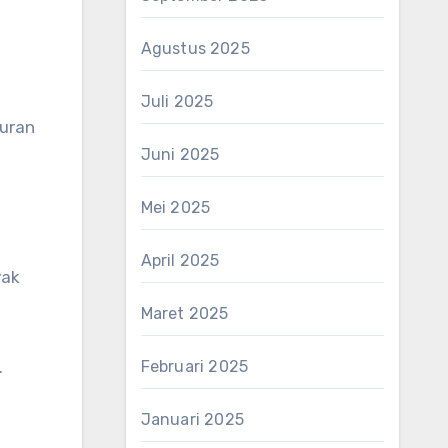
Agustus 2025
Juli 2025
puran
Juni 2025
Mei 2025
April 2025
yak
Maret 2025
Februari 2025
.
Januari 2025