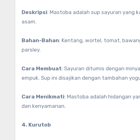
Deskripsi
: Mastoba adalah sup sayuran yang k
asam.
Bahan-Bahan
: Kentang, wortel, tomat, bawan
parsley.
Cara Membuat
: Sayuran ditumis dengan miny
empuk. Sup ini disajikan dengan tambahan yog
Cara Menikmati
: Mastoba adalah hidangan ya
dan kenyamanan.
4. Kurutob