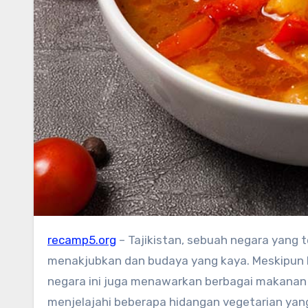
recamp5.org
– Tajikistan, sebuah negara yang 
menakjubkan dan budaya yang kaya. Meskipun hi
negara ini juga menawarkan berbagai makanan ve
menjelajahi beberapa hidangan vegetarian yang