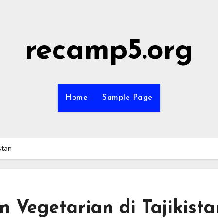
recamp5.org
Home
Sample Page
stan
 Vegetarian di Tajikista