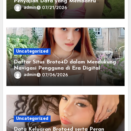
Penyajian Data yang Membantu
Memahami Pola Informasi Secara
admin
07/21/2026
Efektif
Uncategorized
Daftar Situs Broto4D dalam Mendukung
Navigasi Pengguna di Era Digital
Terintegrasi
admin
07/06/2026
Uncategorized
Data Keluaran Broto4d serta Peran