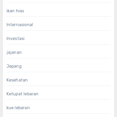
ikan hias
Internasional
Investasi
jajanan
Jepang
Kesehatan
Ketupat lebaran
kue lebaran