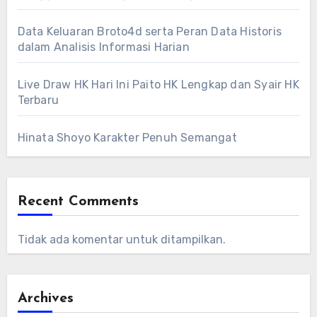
Data Keluaran Broto4d serta Peran Data Historis
dalam Analisis Informasi Harian
Live Draw HK Hari Ini Paito HK Lengkap dan Syair HK
Terbaru
Hinata Shoyo Karakter Penuh Semangat
Recent Comments
Tidak ada komentar untuk ditampilkan.
Archives