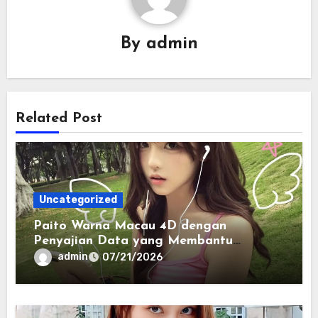
By
admin
Related Post
Uncategorized
Paito Warna Macau 4D dengan
Penyajian Data yang Membantu
Memahami Pola Informasi Secara
admin
07/21/2026
Efektif