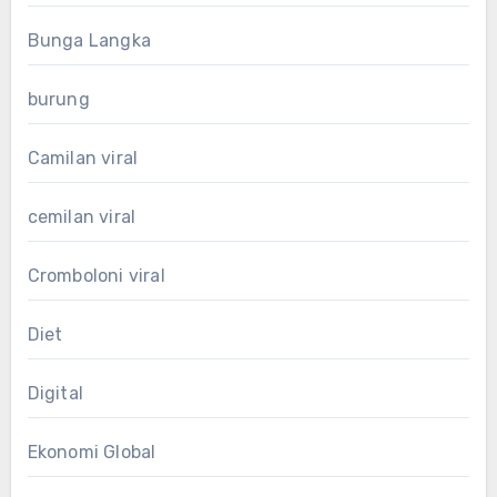
Bunga Langka
burung
Camilan viral
cemilan viral
Cromboloni viral
Diet
Digital
Ekonomi Global