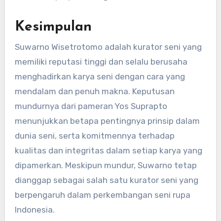
Kesimpulan
Suwarno Wisetrotomo adalah kurator seni yang
memiliki reputasi tinggi dan selalu berusaha
menghadirkan karya seni dengan cara yang
mendalam dan penuh makna. Keputusan
mundurnya dari pameran Yos Suprapto
menunjukkan betapa pentingnya prinsip dalam
dunia seni, serta komitmennya terhadap
kualitas dan integritas dalam setiap karya yang
dipamerkan. Meskipun mundur, Suwarno tetap
dianggap sebagai salah satu kurator seni yang
berpengaruh dalam perkembangan seni rupa
Indonesia.