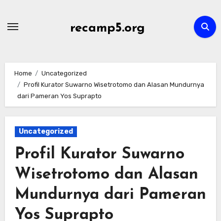
Skip
to
recamp5.org
content
Home
Uncategorized
Profil Kurator Suwarno Wisetrotomo dan Alasan Mundurnya
dari Pameran Yos Suprapto
Uncategorized
Profil Kurator Suwarno
Wisetrotomo dan Alasan
Mundurnya dari Pameran
Yos Suprapto