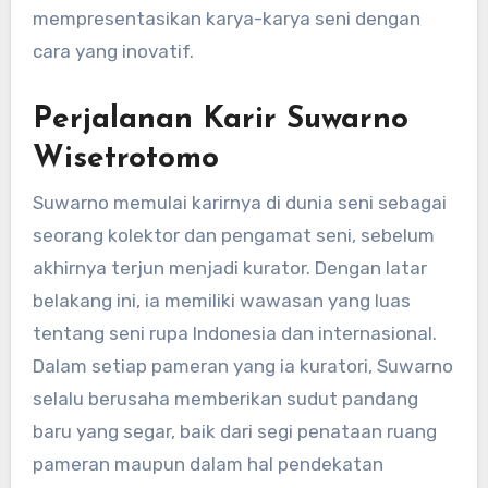
mempresentasikan karya-karya seni dengan
cara yang inovatif.
Perjalanan Karir Suwarno
Wisetrotomo
Suwarno memulai karirnya di dunia seni sebagai
seorang kolektor dan pengamat seni, sebelum
akhirnya terjun menjadi kurator. Dengan latar
belakang ini, ia memiliki wawasan yang luas
tentang seni rupa Indonesia dan internasional.
Dalam setiap pameran yang ia kuratori, Suwarno
selalu berusaha memberikan sudut pandang
baru yang segar, baik dari segi penataan ruang
pameran maupun dalam hal pendekatan