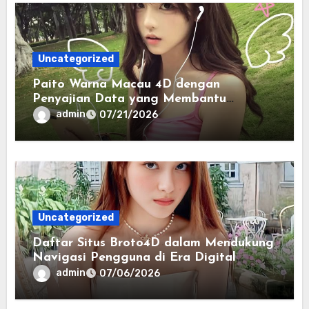
Uncategorized
Paito Warna Macau 4D dengan
Penyajian Data yang Membantu
Memahami Pola Informasi Secara
admin
07/21/2026
Efektif
Uncategorized
Daftar Situs Broto4D dalam Mendukung
Navigasi Pengguna di Era Digital
Terintegrasi
admin
07/06/2026