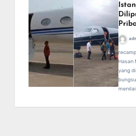
Ista
Dili
Prib
ad
recamp5.org – Kepala Staf Komunikasi Presiden (PCO),
Hasan N
yang d
bungsu
menila