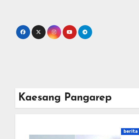
Skip
to
content
Kaesang Pangarep
berita