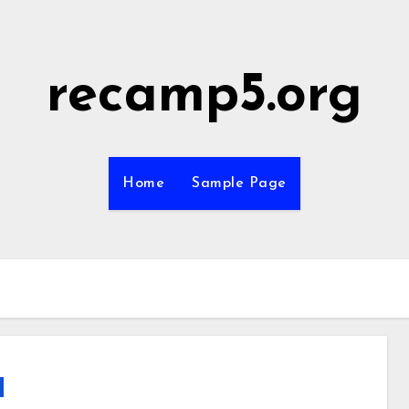
recamp5.org
Home
Sample Page