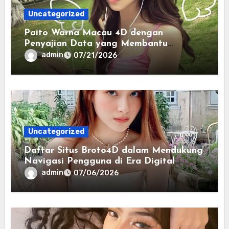
Uncategorized
Paito Warna Macau 4D dengan
Penyajian Data yang Membantu
Memahami Pola Informasi Secara
admin
07/21/2026
Efektif
Uncategorized
Daftar Situs Broto4D dalam Mendukung
Navigasi Pengguna di Era Digital
Terintegrasi
admin
07/06/2026