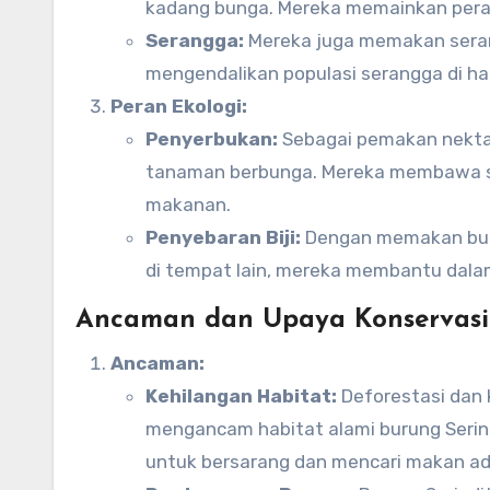
kadang bunga. Mereka memainkan peran
Serangga:
Mereka juga memakan seran
mengendalikan populasi serangga di ha
Peran Ekologi:
Penyerbukan:
Sebagai pemakan nekta
tanaman berbunga. Mereka membawa ser
makanan.
Penyebaran Biji:
Dengan memakan bua
di tempat lain, mereka membantu dala
Ancaman dan Upaya Konservasi
Ancaman:
Kehilangan Habitat:
Deforestasi dan 
mengancam habitat alami burung Serin
untuk bersarang dan mencari makan a