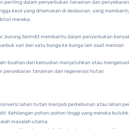
 penting dalam penyerbukan tanaman dan penyebaran b
gga kecil yang ditemukan di dedaunan, yang membant
bitat mereka.
r, burung Serindit membantu dalam penyerbukan banya
buk sari dari satu bunga ke bunga lain saat mencari
h-buahan dan kemudian menjatuhkan atau mengeluarka
m penyebaran tanaman dan regenerasi hutan.
konversi lahan hutan menjadi perkebunan atau lahan pe
dit. Kehilangan pohon-pohon tinggi yang mereka butuh
dalah masalah utama.