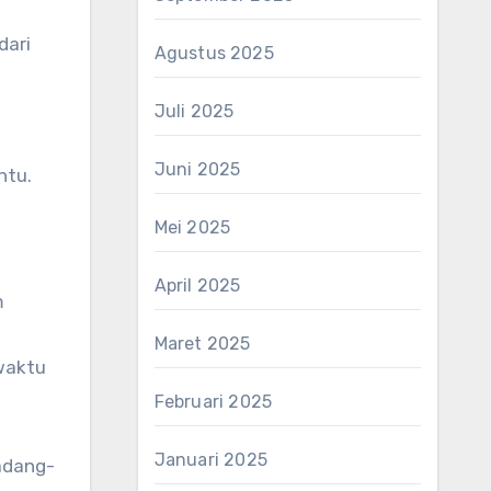
dari
Agustus 2025
Juli 2025
Juni 2025
ntu.
Mei 2025
April 2025
m
Maret 2025
 waktu
Februari 2025
Januari 2025
kadang-