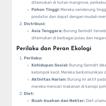
ditemukan di hutan mangrove, perkebun
Pohon Tinggi:
Mereka cenderung tingga
predator dan dapat dengan mudah men
Distribusi:
Asia Tenggara:
Burung Serindit terseb
ditemukan di berbagai pulau dan negar
Perilaku dan Peran Ekologi
Perilaku:
Kehidupan Sosial:
Burung Serindit dik
kelompok kecil. Mereka berkomunikasi 
Aktivitas Harian:
Burung ini aktif pad
mereka mencari makanan di kanopi poh
Diet:
Buah-buahan dan Nektar:
Diet utama