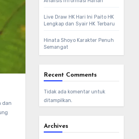
Analisis Informasi Harian
Live Draw HK Hari Ini Paito HK
Lengkap dan Syair HK Terbaru
Hinata Shoyo Karakter Penuh
Semangat
Recent Comments
Tidak ada komentar untuk
ditampilkan.
a dan
rung
Archives