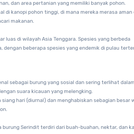
an, dan area pertanian yang memiliki banyak pohon.
l di kanopi pohon tinggi, di mana mereka merasa aman 
cari makanan.
ar luas di wilayah Asia Tenggara. Spesies yang berbeda
a, dengan beberapa spesies yang endemik di pulau terte
enal sebagai burung yang sosial dan sering terlihat dala
dengan suara kicauan yang melengking.
a siang hari (diurnal) dan menghabiskan sebagian besar
on.
 burung Serindit terdiri dari buah-buahan, nektar, dan 