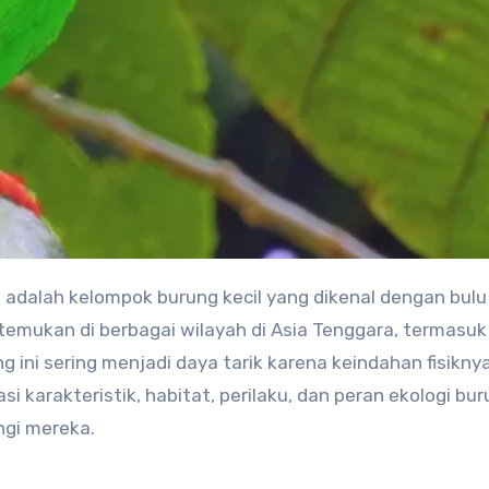
) adalah kelompok burung kecil yang dikenal dengan bulu
emukan di berbagai wilayah di Asia Tenggara, termasuk
ung ini sering menjadi daya tarik karena keindahan fisikny
asi karakteristik, habitat, perilaku, dan peran ekologi bu
ngi mereka.