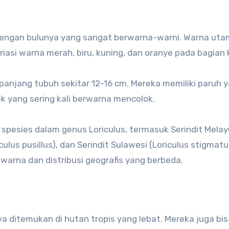
dengan bulunya yang sangat berwarna-warni. Warna uta
iasi warna merah, biru, kuning, dan oranye pada bagian 
n panjang tubuh sekitar 12-16 cm. Mereka memiliki paruh 
k yang sering kali berwarna mencolok.
spesies dalam genus Loriculus, termasuk Serindit Melay
culus pusillus), dan Serindit Sulawesi (Loriculus stigmatu
 warna dan distribusi geografis yang berbeda.
 ditemukan di hutan tropis yang lebat. Mereka juga bis