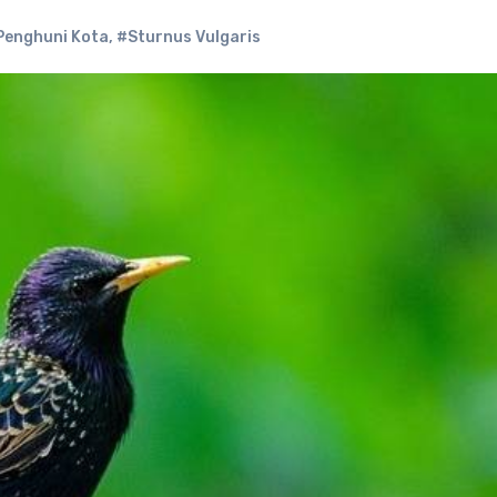
Penghuni Kota
,
#Sturnus Vulgaris