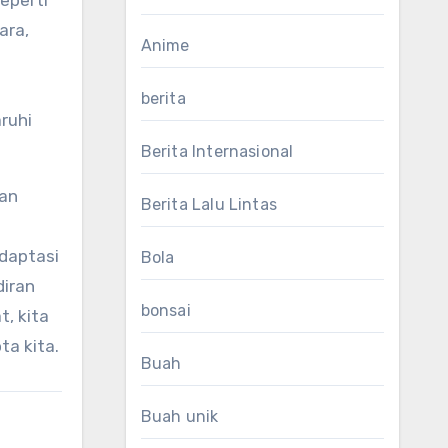
eperti
ara,
Anime
berita
ruhi
Berita Internasional
dan
Berita Lalu Lintas
daptasi
Bola
iran
bonsai
, kita
ta kita.
Buah
Buah unik