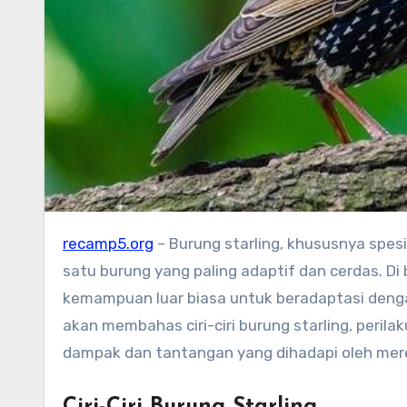
recamp5.org
– Burung starling, khususnya spesi
satu burung yang paling adaptif dan cerdas. Di 
kemampuan luar biasa untuk beradaptasi dengan
akan membahas ciri-ciri burung starling, peril
dampak dan tantangan yang dihadapi oleh mer