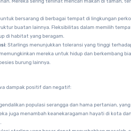
an. Mereka sering terlihat mencari makan di taman, t
i untuk bersarang di berbagai tempat di lingkungan perk
ruktur buatan lainnya. Fleksibilitas dalam memilih tempa
p di habitat yang beragam.
si
: Starlings menunjukkan toleransi yang tinggi terhada
i memungkinkan mereka untuk hidup dan berkembang bia
esies burung lainnya.
a dampak positif dan negatif:
gendalikan populasi serangga dan hama pertanian, yang
reka juga menambah keanekaragaman hayati di kota da
.