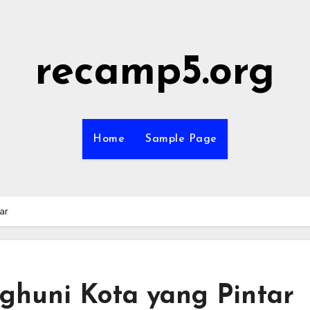
recamp5.org
Home
Sample Page
ar
nghuni Kota yang Pintar