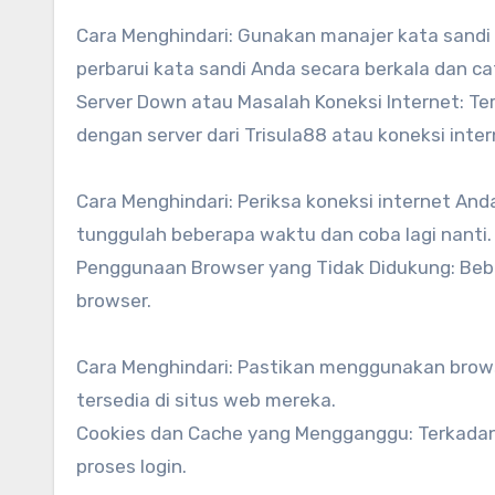
Cara Menghindari: Gunakan manajer kata sand
perbarui kata sandi Anda secara berkala dan ca
Server Down atau Masalah Koneksi Internet: Te
dengan server dari Trisula88 atau koneksi inter
Cara Menghindari: Periksa koneksi internet And
tunggulah beberapa waktu dan coba lagi nanti.
Penggunaan Browser yang Tidak Didukung: Bebe
browser.
Cara Menghindari: Pastikan menggunakan browse
tersedia di situs web mereka.
Cookies dan Cache yang Mengganggu: Terkada
proses login.