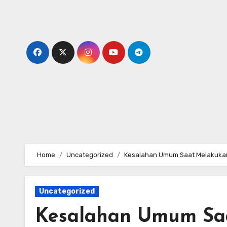
Skip
to
content
Home
Uncategorized
Kesalahan Umum Saat Melakukan 
Uncategorized
Kesalahan Umum Saa