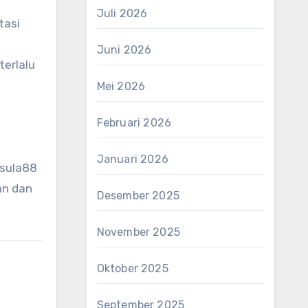
Juli 2026
tasi
Juni 2026
terlalu
Mei 2026
Februari 2026
Januari 2026
isula88
an dan
Desember 2025
November 2025
Oktober 2025
September 2025