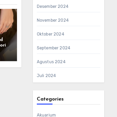
Desember 2024
November 2024
Oktober 2024
4d
oris
September 2024
asi
Agustus 2024
Juli 2024
Categories
Akuarium