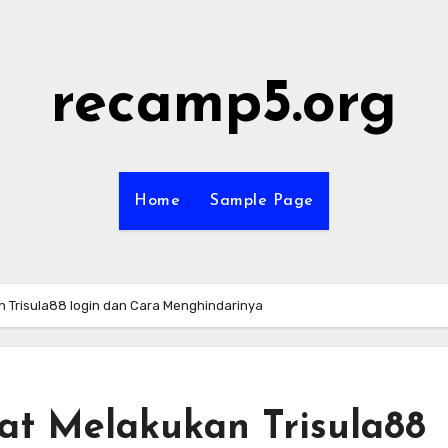
recamp5.org
Home
Sample Page
Trisula88 login dan Cara Menghindarinya
t Melakukan Trisula88