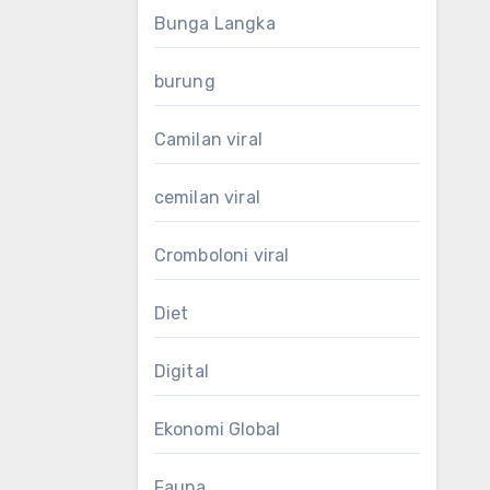
Bunga Langka
burung
Camilan viral
cemilan viral
Cromboloni viral
Diet
Digital
Ekonomi Global
Fauna