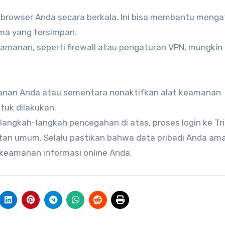
 browser Anda secara berkala. Ini bisa membantu menga
ama yang tersimpan.
manan, seperti firewall atau pengaturan VPN, mungkin 
anan Anda atau sementara nonaktifkan alat keamanan
tuk dilakukan.
gkah-langkah pencegahan di atas, proses login ke Tr
atan umum. Selalu pastikan bahwa data pribadi Anda am
 keamanan informasi online Anda.