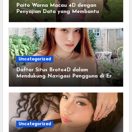
Paito Warna Macau 4D dengan
Penyajian Data yang Membantu
Memahami Pola Informasi Secara
Efektif
Uncategorized
Daftar Situs Broto4D dalam
Mendukung Navigasi Pengguna di Era
Digital Terintegrasi
Uncategorized