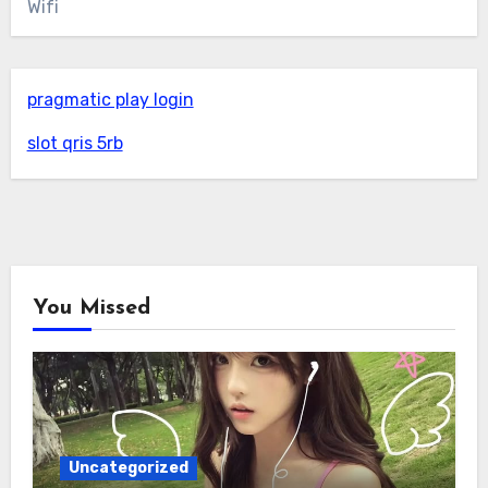
Wifi
pragmatic play login
slot qris 5rb
You Missed
Uncategorized