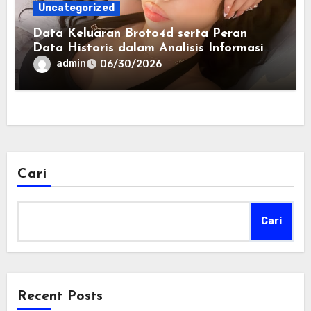
Uncategorized
Data Keluaran Broto4d serta Peran
Data Historis dalam Analisis Informasi
Harian
admin
06/30/2026
Cari
Cari
Recent Posts