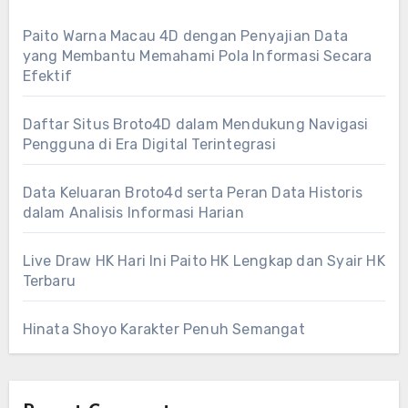
Paito Warna Macau 4D dengan Penyajian Data
yang Membantu Memahami Pola Informasi Secara
Efektif
Daftar Situs Broto4D dalam Mendukung Navigasi
Pengguna di Era Digital Terintegrasi
Data Keluaran Broto4d serta Peran Data Historis
dalam Analisis Informasi Harian
Live Draw HK Hari Ini Paito HK Lengkap dan Syair HK
Terbaru
Hinata Shoyo Karakter Penuh Semangat