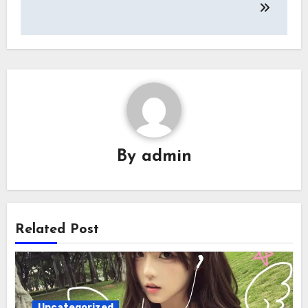
By
admin
Related Post
Uncategorized