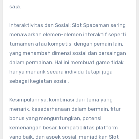
saja.
Interaktivitas dan Sosial: Slot Spaceman sering
menawarkan elemen-elemen interaktif seperti
turnamen atau kompetisi dengan pemain lain,
yang menambah dimensi sosial dan persaingan
dalam permainan. Hal ini membuat game tidak
hanya menarik secara individu tetapi juga
sebagai kegiatan sosial.
Kesimpulannya, kombinasi dari tema yang
menarik, kesederhanaan dalam bermain, fitur
bonus yang menguntungkan, potensi
kemenangan besar, kompatibilitas platform
yang baik, dan aspek sosial, menjadikan Slot