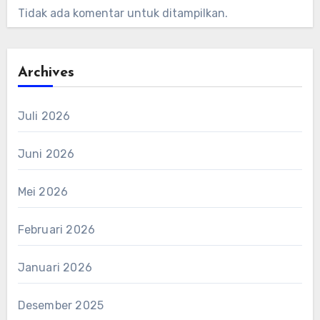
Tidak ada komentar untuk ditampilkan.
Archives
Juli 2026
Juni 2026
Mei 2026
Februari 2026
Januari 2026
Desember 2025