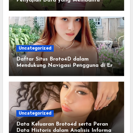
Penyajian Data yang Membantu
Memahami Pola Informasi Secara
Efektif
Uncategorized
Daftar Situs Broto4D dalam
Mendukung Navigasi Pengguna di Era
Digital Terintegrasi
Uncategorized
Data Keluaran Broto4d serta Peran
Data Historis dalam Analisis Informasi