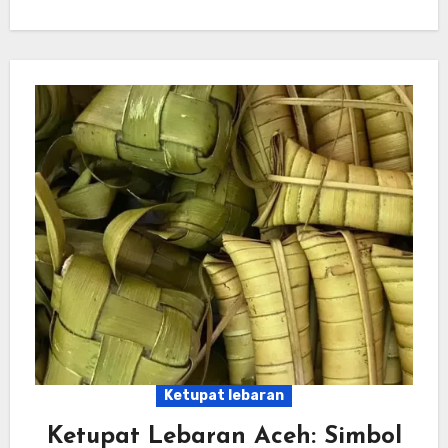
Ketupat lebaran
Ketupat Lebaran Aceh: Simbol