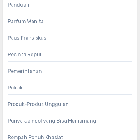
Panduan
Parfum Wanita
Paus Fransiskus
Pecinta Reptil
Pemerintahan
Politik
Produk-Produk Unggulan
Punya Jempol yang Bisa Memanjang
Rempah Penuh Khasiat