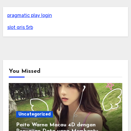
pragmatic play login
slot qris 5rb
You Missed
Uncategorized
Paito Warna Macau 4D dengan