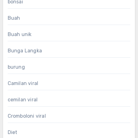
bonsai
Buah
Buah unik
Bunga Langka
burung
Camilan viral
cemilan viral
Cromboloni viral
Diet