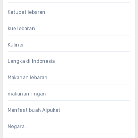
Ketupat lebaran
kue lebaran
Kuliner
Langka di Indonesia
Makanan lebaran
makanan ringan
Manfaat buah Alpukat
Negara.